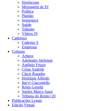
Horóscopo
Mensagem de Fé
Política
Plantão
Segurança
Saúde
Trânsito
Vídeos JS
Cadernos
Caderno S
Empresas
Colunas
Artigos
Adelgides Stefenon
Antônio Frizzo
César Anderle
Clacir Rasador
Henrique Alfredo
Itacyr Giacomello
Régis Genehr
Suelen Marco Sassi
Tribuna do Bento+20
Publicações Legais
Edição Virtual