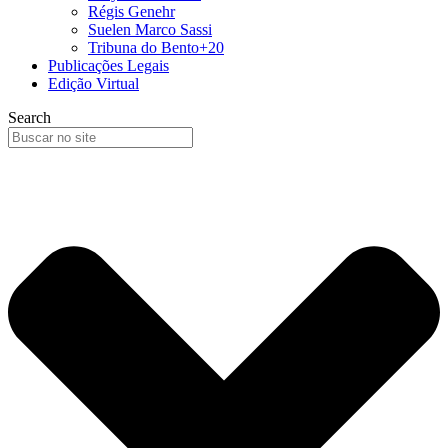
Régis Genehr
Suelen Marco Sassi
Tribuna do Bento+20
Publicações Legais
Edição Virtual
Search