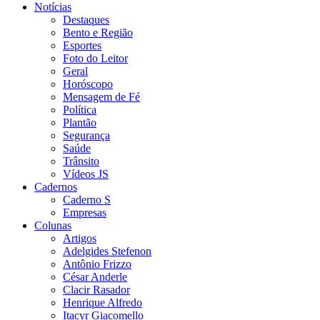
Notícias
Destaques
Bento e Região
Esportes
Foto do Leitor
Geral
Horóscopo
Mensagem de Fé
Política
Plantão
Segurança
Saúde
Trânsito
Vídeos JS
Cadernos
Caderno S
Empresas
Colunas
Artigos
Adelgides Stefenon
Antônio Frizzo
César Anderle
Clacir Rasador
Henrique Alfredo
Itacyr Giacomello