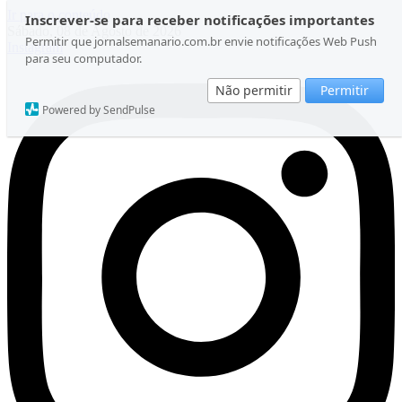
Ir para o conteúdo
Inscrever-se para receber notificações importantes
Sábado, 08 de Agosto de 2026
Permitir que jornalsemanario.com.br envie notificações Web Push
Instagram
para seu computador.
Não permitir
Permitir
Powered by SendPulse