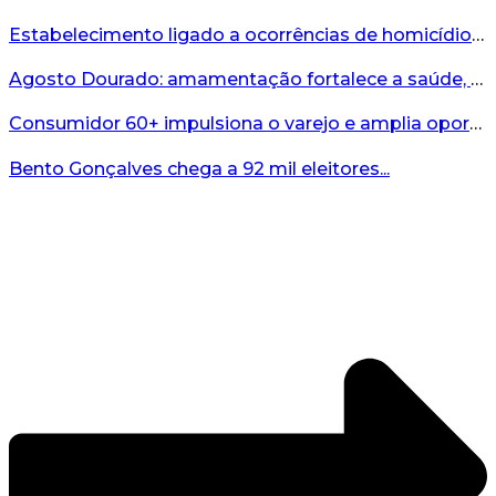
Estabelecimento ligado a ocorrências de homicídio é interditado durante fiscalização em Bento...
Agosto Dourado: amamentação fortalece a saúde, o desenvolvimento e os vínculos...
Consumidor 60+ impulsiona o varejo e amplia oportunidades para o comércio ...
Bento Gonçalves chega a 92 mil eleitores...