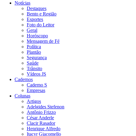
Notícias
Destaques
Bento e Região
Esportes
Foto do Leitor
Geral
Horóscopo
Mensagem de Fé
Política
Plantão
Segurança
Saúde
Trânsito
Vídeos JS
Cadernos
Caderno S
Empresas
Colunas
Artigos
Adelgides Stefenon
Antônio Frizzo
César Anderle
Clacir Rasador
Henrique Alfredo
Itacyr Giacomello