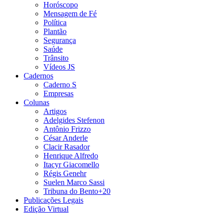
Horóscopo
Mensagem de Fé
Política
Plantão
Segurança
Saúde
Trânsito
Vídeos JS
Cadernos
Caderno S
Empresas
Colunas
Artigos
Adelgides Stefenon
Antônio Frizzo
César Anderle
Clacir Rasador
Henrique Alfredo
Itacyr Giacomello
Régis Genehr
Suelen Marco Sassi
Tribuna do Bento+20
Publicações Legais
Edição Virtual