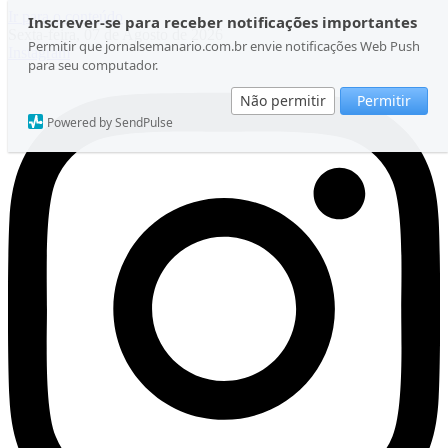
Ir para o conteúdo
Inscrever-se para receber notificações importantes
Sexta-feira, 07 de Agosto de 2026
Permitir que jornalsemanario.com.br envie notificações Web Push
Instagram
para seu computador.
Não permitir
Permitir
Powered by SendPulse