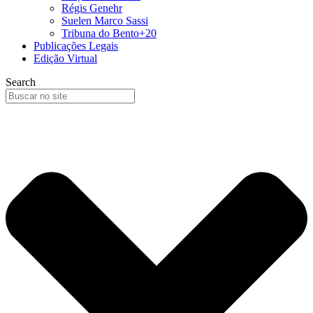
Régis Genehr
Suelen Marco Sassi
Tribuna do Bento+20
Publicações Legais
Edição Virtual
Search