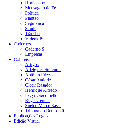
Horóscopo
Mensagem de Fé
Política
Plantão
Segurança
Saúde
Trânsito
Vídeos JS
Cadernos
Caderno S
Empresas
Colunas
Artigos
Adelgides Stefenon
Antônio Frizzo
César Anderle
Clacir Rasador
Henrique Alfredo
Itacyr Giacomello
Régis Genehr
Suelen Marco Sassi
Tribuna do Bento+20
Publicações Legais
Edição Virtual