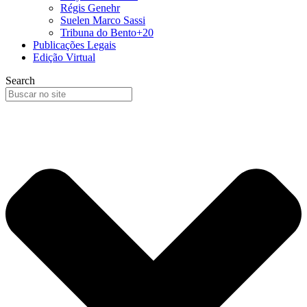
Régis Genehr
Suelen Marco Sassi
Tribuna do Bento+20
Publicações Legais
Edição Virtual
Search