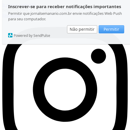
Ir para o conteúdo
Inscrever-se para receber notificações importantes
Segunda-feira, 10 de Agosto de 2026
Permitir que jornalsemanario.com.br envie notificações Web Push
Instagram
para seu computador.
Não permitir
Permitir
Powered by SendPulse