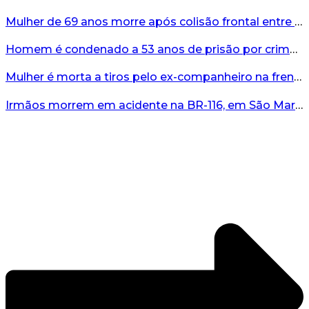
Mulher de 69 anos morre após colisão frontal entre carro e micro-ônibus em Bom Princípio...
Homem é condenado a 53 anos de prisão por crimes contra adolescentes no RS...
Mulher é morta a tiros pelo ex-companheiro na frente da mãe no RS...
Irmãos morrem em acidente na BR-116, em São Marcos...