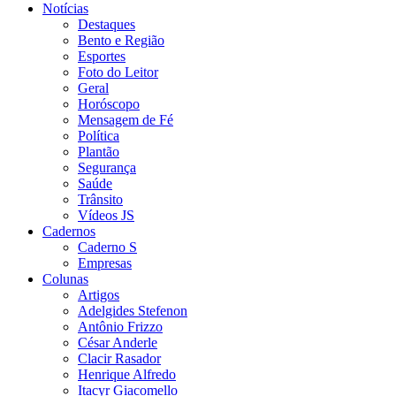
Notícias
Destaques
Bento e Região
Esportes
Foto do Leitor
Geral
Horóscopo
Mensagem de Fé
Política
Plantão
Segurança
Saúde
Trânsito
Vídeos JS
Cadernos
Caderno S
Empresas
Colunas
Artigos
Adelgides Stefenon
Antônio Frizzo
César Anderle
Clacir Rasador
Henrique Alfredo
Itacyr Giacomello