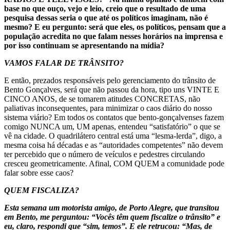
base no que ouço, vejo e leio, creio que o resultado de uma
pesquisa dessas seria o que até os políticos imaginam, não é
mesmo? E eu pergunto: será que eles, os políticos, pensam que a
população acredita no que falam nesses horários na imprensa e
por isso continuam se apresentando na mídia?
VAMOS FALAR DE TRÂNSITO?
E então, prezados responsáveis pelo gerenciamento do trânsito de
Bento Gonçalves, será que não passou da hora, tipo uns VINTE E
CINCO ANOS, de se tomarem atitudes CONCRETAS, não
paliativas inconsequentes, para minimizar o caos diário do nosso
sistema viário? Em todos os contatos que bento-gonçalvenses fazem
comigo NUNCA um, UM apenas, entendeu “satisfatório” o que se
vê na cidade. O quadrilátero central está uma “lesma-lerda”, digo, a
mesma coisa há décadas e as “autoridades competentes” não devem
ter percebido que o número de veículos e pedestres circulando
cresceu geometricamente. Afinal, COM QUEM a comunidade pode
falar sobre esse caos?
QUEM FISCALIZA?
Esta semana um motorista amigo, de Porto Alegre, que transitou
em Bento, me perguntou: “Vocês têm quem fiscalize o trânsito” e
eu, claro, respondi que “sim, temos”. E ele retrucou: “Mas, de