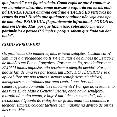
que forma?” e eu fiquei calado. Como explicar que é comum se
ver manobras absurdas, como acessar à esquerda em locais onde
há DUPLA FAIXA amarela contínua e TACHÕES refletivos no
centro da rua? Duvido que qualquer condutor não veja esse tipo
de manobra PROIBIDA, flagrantemente infracional, TODOS os
dias em Bento. Mas, por que fazem isso, colocando em risco
patrimônios e pessoas? Simples: porque sabem que “não vai dar
nada”.
COMO RESOLVER?
Os problemas são inúmeros, mas existem soluções. Custam caro?
Sim, mas a arrecadação do IPVA e multas é de bilhões no Estado e
de milhões em Bento Gonçalves. Por que, então, os cidadãos que
PAGAM tantos impostos não recebem a atenção devida? Por que
não se faz, de uma vez por todas, um ESTUDO TÉCNICO e se o
aplica? Por que não temos sistemas semafóricos (sinaleiras)
inteligentes e controladas por uma central que, baseada em
câmeras, possa comandá-las remotamente? Por que no cruzamento
das ruas 13 de Maio e General Osório, onde havia semáforo,
retirado há muito tempo, e hoje é um “deus-nos-acuda”, não é
recolocado? Quanto às violações de faixas amarelas continuas e
tachões, simples: colocar tachões bem maiores na divisão de pistas
das ruas. Mas…