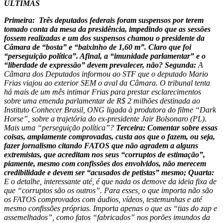
ÚLTIMAS
Primeira: Três deputados federais foram suspensos por terem
tomado conta da mesa da presidência, impedindo que as sessões
fossem realizadas e um dos suspensos chamou o presidente da
Câmara de “bosta” e “baixinho de 1,60 m”. Claro que foi
“perseguição política”. Afinal, a “imunidade parlamentar” e o
“liberdade de expressão” devem prevalecer, não? Segunda:
A
Câmara dos Deputados informou ao STF que o deputado Mario
Frias viajou ao exterior SEM o aval da Câmara. O tribunal tenta
há mais de um mês intimar Frias para prestar esclarecimentos
sobre uma emenda parlamentar de R$ 2 milhões destinada ao
Instituto Conhecer Brasil, ONG ligada à produtora do filme “Dark
Horse”, sobre a trajetória do ex-presidente Jair Bolsonaro (PL).
Mais uma “perseguição política”?
Terceira: Comentar sobre essas
coisas, amplamente comprovadas, custa aos que o fazem, ou seja,
fazer jornalismo citando FATOS que não agradem a alguns
extremistas, que acreditam nos seus “corruptos de estimação”,
piamente, mesmo com confissões dos envolvidos, não merecem
credibilidade e devem ser “acusados de petistas” mesmo; Quarta:
E o detalhe, interessante até, é que nada os demove da ideia fixa de
que “corruptos são os outros”. Para esses, o que importa não são
os FATOS comprovados com áudios, vídeos, testemunhas e até
mesmo confissões próprias. Importa apenas o que as “tias do zap e
assemelhados”, como fatos “fabricados” nos porões imundos da