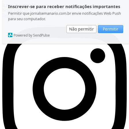
Ir para o conteúdo
Inscrever-se para receber notificações importantes
Sexta-feira, 07 de Agosto de 2026
Permitir que jornalsemanario.com.br envie notificações Web Push
Instagram
para seu computador.
Não permitir
Permitir
Powered by SendPulse