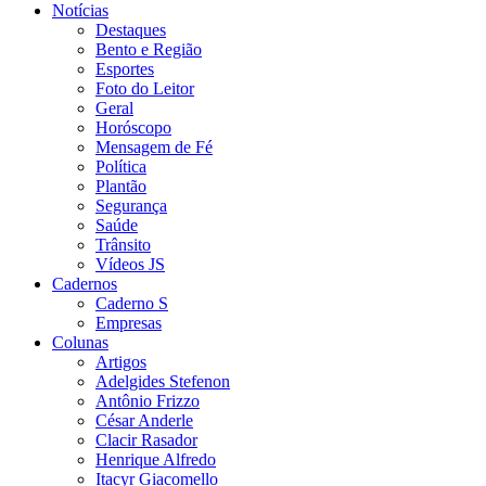
Notícias
Destaques
Bento e Região
Esportes
Foto do Leitor
Geral
Horóscopo
Mensagem de Fé
Política
Plantão
Segurança
Saúde
Trânsito
Vídeos JS
Cadernos
Caderno S
Empresas
Colunas
Artigos
Adelgides Stefenon
Antônio Frizzo
César Anderle
Clacir Rasador
Henrique Alfredo
Itacyr Giacomello