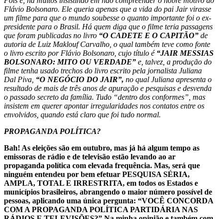
Pois é, há muitos insistindo em não compreender o nobre motivo do
Flávio Bolsonaro. Ele queria apenas que a vida do pai Jair virasse
um filme para que o mundo soubesse o quanto importante foi o ex-
presidente para o Brasil. Há quem diga que o filme teria passagens
que foram publicadas no livro
“O CADETE E O CAPITÃO”
de
autoria de Luiz Maklouf Carvalho, o qual também teve como fonte
o livro escrito por Flávio Bolsonaro, cujo título é
“JAIR MESSIAS
BOLSONARO: MITO OU VERDADE”
e, talvez, a produção do
filme tenha usado trechos do livro escrito pela jornalista Juliana
Dal Piva,
“O NEGÓCIO DO JAIR”,
no qual Juliana apresenta o
resultado de mais de três anos de apuração e pesquisas e desvenda
o passado secreto da família. Tudo “dentro dos conformes”, mas
insistem em querer apontar irregularidades nos contatos entre os
envolvidos, quando está claro que foi tudo normal.
PROPAGANDA POLÍTICA?
Bah! As eleições são em outubro, mas já há algum tempo as
emissoras de rádio e de televisão estão levando ao ar
propaganda política com elevada frequência. Mas, será que
ninguém entendeu por bem efetuar PESQUISA SÉRIA,
AMPLA, TOTAL E IRRESTRITA, em todos os Estados e
municípios brasileiros, abrangendo o maior número possível de
pessoas, aplicando uma única pergunta: “VOCÊ CONCORDA
COM A PROPAGANDA POLÍTICA PARTIDÁRIA NAS
RÁDIOS E TELEVISÕES?” Na minha opinião e também com