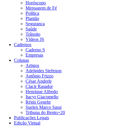
Horóscopo
Mensagem de Fé
Política
Plantão
Segurança
Saúde
Trânsito
Vídeos JS
Cadernos
Caderno S
Empresas
Colunas
Artigos
Adelgides Stefenon
Antônio Frizzo
César Anderle
Clacir Rasador
Henrique Alfredo
Itacyr Giacomello
Régis Genehr
Suelen Marco Sassi
Tribuna do Bento+20
Publicações Legais
Edição Virtual