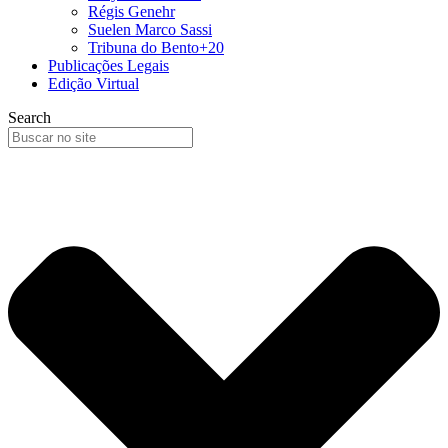
Régis Genehr
Suelen Marco Sassi
Tribuna do Bento+20
Publicações Legais
Edição Virtual
Search