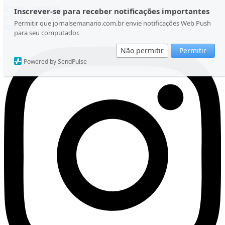
Ir para o conteúdo
Inscrever-se para receber notificações importantes
Sábado, 08 de Agosto de 2026
Permitir que jornalsemanario.com.br envie notificações Web Push
Instagram
para seu computador.
Não permitir
Permitir
Powered by SendPulse