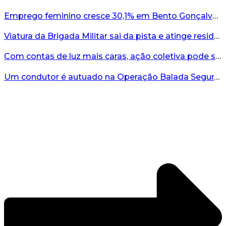
Emprego feminino cresce 30,1% em Bento Gonçalves...
Viatura da Brigada Militar sai da pista e atinge residência no interior do RS...
Com contas de luz mais caras, ação coletiva pode ser caminho contra a RGE...
Um condutor é autuado na Operação Balada Segura em Bento...