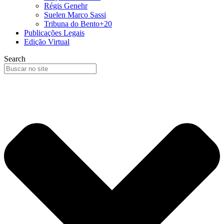
Régis Genehr
Suelen Marco Sassi
Tribuna do Bento+20
Publicações Legais
Edição Virtual
Search