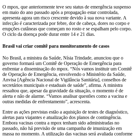
O mpox, que anteriormente teve seu status de emergência suspenso
em maio do ano passado após a propagação estar controlada,
apresenta agora um risco crescente devido à sua nova variante. A
infecção é caracterizada por febre, dor de cabeça, dores no corpo e
erupções cutâneas que começam no rosto e se espalham pelo corpo.
O ciclo da doença pode durar entre 14 e 21 dias.
Brasil vai criar comitê para monitoramento de casos
No Brasil, a ministra da Saúde, Nísia Trindade, anunciou que o
governo formará um Comitê de Operação de Emergência para
enfrentar a disseminação do mpox. “Nós vamos instituir um Comitê
de Operação de Emergência, envolvendo o Ministério da Saúde,
Anvisa [Agência Nacional de Vigilância Sanitária], conselhos de
secretários municipais e estaduais de saúde”, afirma. A ministra
ressaltou que, apesar da gravidade da situação, o momento é de
alerta e não de alarme. “Vamos analisar questões como a vacina e
outras medidas de enfrentamento”, acrescenta.
Entre as ações previstas estão a aquisição de testes de diagnóstico,
alertas para viajantes e atualização dos planos de contingência.
Embora vacinas contra a mpox tenham sido administradas no
passado, não há previsão de uma campanha de imunização em
massa no momento. A utilização das vacinas será avaliada conforme