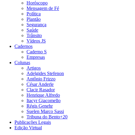
Horóscopo
Mensagem de Fé
Política
Plantão
Segurança
Saúde
Trânsito
Vídeos JS
Cadernos
Caderno S
Empresas
Colunas
Artigos
Adelgides Stefenon
Antônio Frizzo
César Anderle
Clacir Rasador
Henrique Alfredo
Itacyr Giacomello
Régis Genehr
Suelen Marco Sassi
Tribuna do Bento+20
Publicações Legais
Edição Virtual