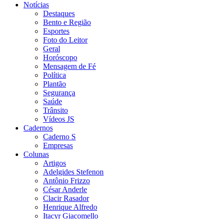
Notícias
Destaques
Bento e Região
Esportes
Foto do Leitor
Geral
Horóscopo
Mensagem de Fé
Política
Plantão
Segurança
Saúde
Trânsito
Vídeos JS
Cadernos
Caderno S
Empresas
Colunas
Artigos
Adelgides Stefenon
Antônio Frizzo
César Anderle
Clacir Rasador
Henrique Alfredo
Itacyr Giacomello