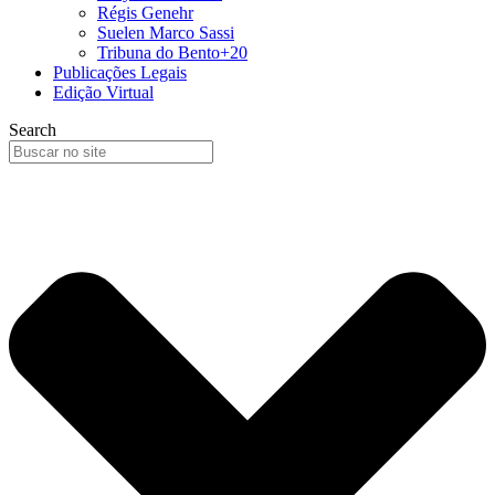
Régis Genehr
Suelen Marco Sassi
Tribuna do Bento+20
Publicações Legais
Edição Virtual
Search