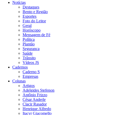
Notícias
Destaques
Bento e Região
Esportes
Foto do Leitor
Geral
Horóscopo
Mensagem de Fé
Política
Plantão
Segurança
Saúde
Trânsito
Vídeos JS
Cadernos
Caderno S
Empresas
Colunas
Artigos
Adelgides Stefenon
Antônio Frizzo
César Anderle
Clacir Rasador
Henrique Alfredo
Itacyr Giacomello