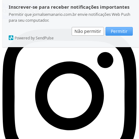
Ir para o conteúdo
Inscrever-se para receber notificações importantes
Quinta-feira, 06 de Agosto de 2026
Permitir que jornalsemanario.com.br envie notificações Web Push
Instagram
para seu computador.
Não permitir
Permitir
Powered by SendPulse