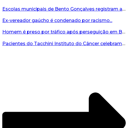
Escolas municipais de Bento Gonçalves registram avanço no IDEB 2025...
Ex-vereador gaúcho é condenado por racismo...
Homem é preso por tráfico após perseguição em Bento Gonçalves...
Pacientes do Tacchini Instituto do Câncer celebram Dia dos Pais com cuidado e relaxamento...