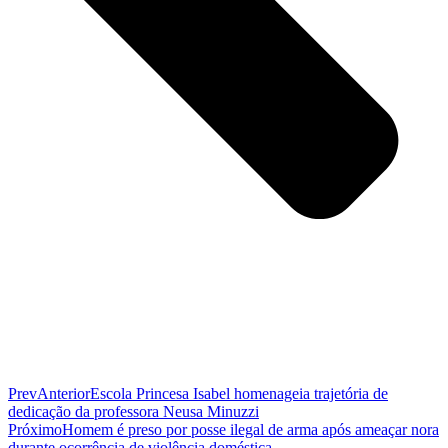
Prev
Anterior
Escola Princesa Isabel homenageia trajetória de
dedicação da professora Neusa Minuzzi
Próximo
Homem é preso por posse ilegal de arma após ameaçar nora
durante ocorrência de violência doméstica