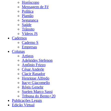
Horóscopo
Mensagem de Fé
Política
Plantão
Segurança
Saúde
Trânsito
Vídeos JS
Cadernos
Caderno S
Empresas
Colunas
Artigos
Adelgides Stefenon
Antônio Frizzo
César Anderle
Clacir Rasador
Henrique Alfredo
Itacyr Giacomello
Régis Genehr
Suelen Marco Sassi
Tribuna do Bento+20
Publicações Legais
Edição Virtual