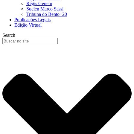
Régis Genehr
Suelen Marco Sassi
Tribuna do Bento+20
Publicações Legais
Edição Virtual
Search