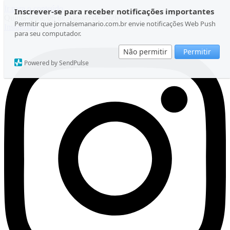
Ir para o conteúdo
Inscrever-se para receber notificações importantes
Quinta-feira, 06 de Agosto de 2026
Permitir que jornalsemanario.com.br envie notificações Web Push
Instagram
para seu computador.
Não permitir
Permitir
Powered by SendPulse