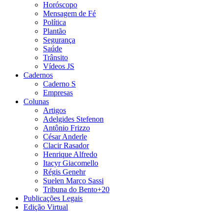
Horóscopo
Mensagem de Fé
Política
Plantão
Segurança
Saúde
Trânsito
Vídeos JS
Cadernos
Caderno S
Empresas
Colunas
Artigos
Adelgides Stefenon
Antônio Frizzo
César Anderle
Clacir Rasador
Henrique Alfredo
Itacyr Giacomello
Régis Genehr
Suelen Marco Sassi
Tribuna do Bento+20
Publicações Legais
Edição Virtual