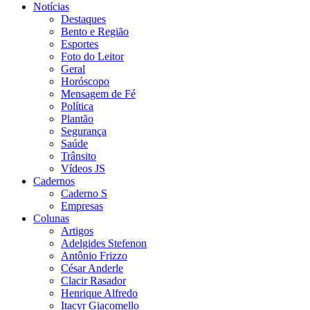
Notícias
Destaques
Bento e Região
Esportes
Foto do Leitor
Geral
Horóscopo
Mensagem de Fé
Política
Plantão
Segurança
Saúde
Trânsito
Vídeos JS
Cadernos
Caderno S
Empresas
Colunas
Artigos
Adelgides Stefenon
Antônio Frizzo
César Anderle
Clacir Rasador
Henrique Alfredo
Itacyr Giacomello