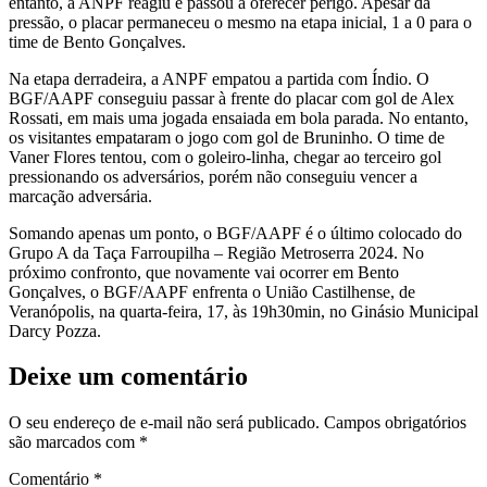
entanto, a ANPF reagiu e passou a oferecer perigo. Apesar da
pressão, o placar permaneceu o mesmo na etapa inicial, 1 a 0 para o
time de Bento Gonçalves.
Na etapa derradeira, a ANPF empatou a partida com Índio. O
BGF/AAPF conseguiu passar à frente do placar com gol de Alex
Rossati, em mais uma jogada ensaiada em bola parada. No entanto,
os visitantes empataram o jogo com gol de Bruninho. O time de
Vaner Flores tentou, com o goleiro-linha, chegar ao terceiro gol
pressionando os adversários, porém não conseguiu vencer a
marcação adversária.
Somando apenas um ponto, o BGF/AAPF é o último colocado do
Grupo A da Taça Farroupilha – Região Metroserra 2024. No
próximo confronto, que novamente vai ocorrer em Bento
Gonçalves, o BGF/AAPF enfrenta o União Castilhense, de
Veranópolis, na quarta-feira, 17, às 19h30min, no Ginásio Municipal
Darcy Pozza.
Deixe um comentário
O seu endereço de e-mail não será publicado.
Campos obrigatórios
são marcados com
*
Comentário
*