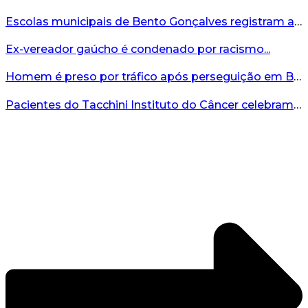
Escolas municipais de Bento Gonçalves registram avanço no IDEB 2025...
Ex-vereador gaúcho é condenado por racismo...
Homem é preso por tráfico após perseguição em Bento Gonçalves...
Pacientes do Tacchini Instituto do Câncer celebram Dia dos Pais com cuidado e relaxamento...