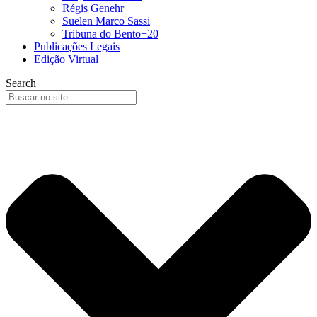
Régis Genehr
Suelen Marco Sassi
Tribuna do Bento+20
Publicações Legais
Edição Virtual
Search