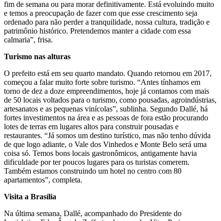
fim de semana ou para morar definitivamente. Está evoluindo muito
e temos a preocupação de fazer com que esse crescimento seja
ordenado para não perder a tranquilidade, nossa cultura, tradição e
patrimônio histórico. Pretendemos manter a cidade com essa
calmaria”, frisa.
Turismo nas alturas
O prefeito está em seu quarto mandato. Quando retornou em 2017,
começou a falar muito forte sobre turismo. “Antes tínhamos em
torno de dez a doze empreendimentos, hoje já contamos com mais
de 50 locais voltados para o turismo, como pousadas, agroindústrias,
artesanatos e as pequenas vinícolas”, sublinha. Segundo Dallé, há
fortes investimentos na área e as pessoas de fora estão procurando
lotes de terras em lugares altos para construir pousadas e
restaurantes. “Já somos um destino turístico, mas não tenho dúvida
de que logo adiante, o Vale dos Vinhedos e Monte Belo será uma
coisa só. Temos bons locais gastronômicos, antigamente havia
dificuldade por ter poucos lugares para os turistas comerem.
Também estamos construindo um hotel no centro com 80
apartamentos”, completa.
Visita a Brasília
Na última semana, Dallé, acompanhado do Presidente do