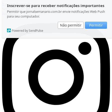
Ir para o conteúdo
Inscrever-se para receber notificações importantes
Sexta-feira, 07 de Agosto de 2026
Permitir que jornalsemanario.com.br envie notificações Web Push
Instagram
para seu computador.
Não permitir
Permitir
Powered by SendPulse