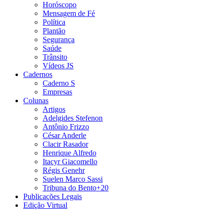
Horóscopo
Mensagem de Fé
Política
Plantão
Segurança
Saúde
Trânsito
Vídeos JS
Cadernos
Caderno S
Empresas
Colunas
Artigos
Adelgides Stefenon
Antônio Frizzo
César Anderle
Clacir Rasador
Henrique Alfredo
Itacyr Giacomello
Régis Genehr
Suelen Marco Sassi
Tribuna do Bento+20
Publicações Legais
Edição Virtual