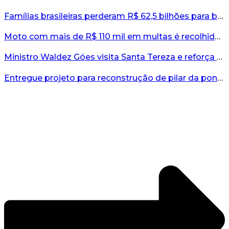
Famílias brasileiras perderam R$ 62,5 bilhões para bets em 2025, diz estudo...
Moto com mais de R$ 110 mil em multas é recolhida no interior do RS...
Ministro Waldez Góes visita Santa Tereza e reforça apoio federal à reconstrução do município...
Entregue projeto para reconstrução de pilar da ponte entre Encantado e Muçum...