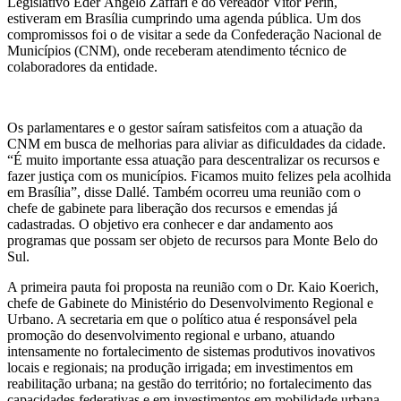
Legislativo Eder Ângelo Zaffari e do vereador Vitor Perin,
estiveram em Brasília cumprindo uma agenda pública. Um dos
compromissos foi o de visitar a sede da Confederação Nacional de
Municípios (CNM), onde receberam atendimento técnico de
colaboradores da entidade.
Os parlamentares e o gestor saíram satisfeitos com a atuação da
CNM em busca de melhorias para aliviar as dificuldades da cidade.
“É muito importante essa atuação para descentralizar os recursos e
fazer justiça com os municípios. Ficamos muito felizes pela acolhida
em Brasília”, disse Dallé. Também ocorreu uma reunião com o
chefe de gabinete para liberação dos recursos e emendas já
cadastradas. O objetivo era conhecer e dar andamento aos
programas que possam ser objeto de recursos para Monte Belo do
Sul.
A primeira pauta foi proposta na reunião com o Dr. Kaio Koerich,
chefe de Gabinete do Ministério do Desenvolvimento Regional e
Urbano. A secretaria em que o político atua é responsável pela
promoção do desenvolvimento regional e urbano, atuando
intensamente no fortalecimento de sistemas produtivos inovativos
locais e regionais; na produção irrigada; em investimentos em
reabilitação urbana; na gestão do território; no fortalecimento das
capacidades federativas e em investimentos em mobilidade urbana