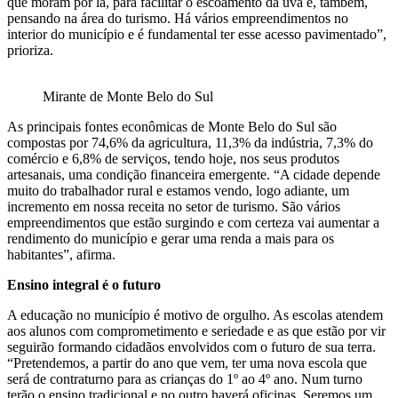
que moram por lá, para facilitar o escoamento da uva e, também,
pensando na área do turismo. Há vários empreendimentos no
interior do município e é fundamental ter esse acesso pavimentado”,
prioriza.
Mirante de Monte Belo do Sul
As principais fontes econômicas de Monte Belo do Sul são
compostas por 74,6% da agricultura, 11,3% da indústria, 7,3% do
comércio e 6,8% de serviços, tendo hoje, nos seus produtos
artesanais, uma condição financeira emergente. “A cidade depende
muito do trabalhador rural e estamos vendo, logo adiante, um
incremento em nossa receita no setor de turismo. São vários
empreendimentos que estão surgindo e com certeza vai aumentar a
rendimento do município e gerar uma renda a mais para os
habitantes”, afirma.
Ensino integral é o futuro
A educação no município é motivo de orgulho. As escolas atendem
aos alunos com comprometimento e seriedade e as que estão por vir
seguirão formando cidadãos envolvidos com o futuro de sua terra.
“Pretendemos, a partir do ano que vem, ter uma nova escola que
será de contraturno para as crianças do 1º ao 4º ano. Num turno
terão o ensino tradicional e no outro haverá oficinas. Seremos um