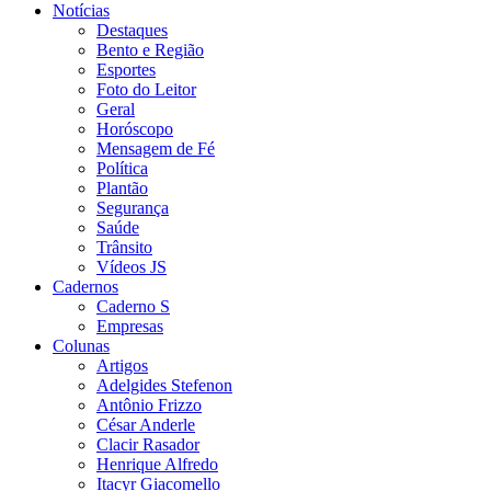
Notícias
Destaques
Bento e Região
Esportes
Foto do Leitor
Geral
Horóscopo
Mensagem de Fé
Política
Plantão
Segurança
Saúde
Trânsito
Vídeos JS
Cadernos
Caderno S
Empresas
Colunas
Artigos
Adelgides Stefenon
Antônio Frizzo
César Anderle
Clacir Rasador
Henrique Alfredo
Itacyr Giacomello