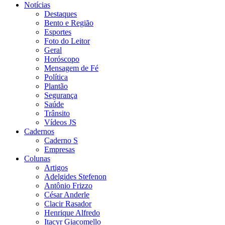
Notícias
Destaques
Bento e Região
Esportes
Foto do Leitor
Geral
Horóscopo
Mensagem de Fé
Política
Plantão
Segurança
Saúde
Trânsito
Vídeos JS
Cadernos
Caderno S
Empresas
Colunas
Artigos
Adelgides Stefenon
Antônio Frizzo
César Anderle
Clacir Rasador
Henrique Alfredo
Itacyr Giacomello