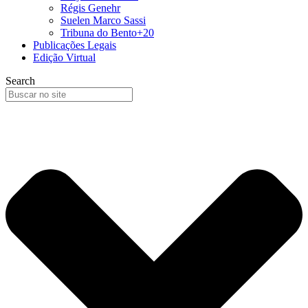
Régis Genehr
Suelen Marco Sassi
Tribuna do Bento+20
Publicações Legais
Edição Virtual
Search