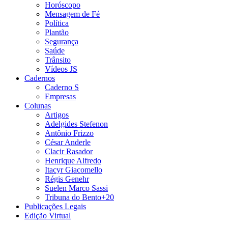
Horóscopo
Mensagem de Fé
Política
Plantão
Segurança
Saúde
Trânsito
Vídeos JS
Cadernos
Caderno S
Empresas
Colunas
Artigos
Adelgides Stefenon
Antônio Frizzo
César Anderle
Clacir Rasador
Henrique Alfredo
Itacyr Giacomello
Régis Genehr
Suelen Marco Sassi
Tribuna do Bento+20
Publicações Legais
Edição Virtual