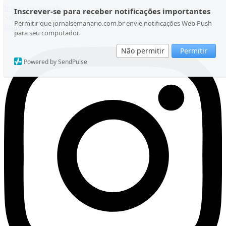
Ir para o conteúdo
Inscrever-se para receber notificações importantes
Sábado, 08 de Agosto de 2026
Permitir que jornalsemanario.com.br envie notificações Web Push
Instagram
para seu computador.
Não permitir
Permitir
Powered by SendPulse