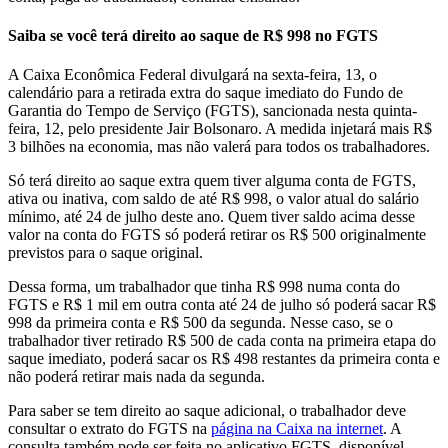
Saiba se você terá direito ao saque de R$ 998 no FGTS
A Caixa Econômica Federal divulgará na sexta-feira, 13, o
calendário para a retirada extra do saque imediato do Fundo de
Garantia do Tempo de Serviço (FGTS), sancionada nesta quinta-
feira, 12, pelo presidente Jair Bolsonaro. A medida injetará mais R$
3 bilhões na economia, mas não valerá para todos os trabalhadores.
Só terá direito ao saque extra quem tiver alguma conta de FGTS,
ativa ou inativa, com saldo de até R$ 998, o valor atual do salário
mínimo, até 24 de julho deste ano. Quem tiver saldo acima desse
valor na conta do FGTS só poderá retirar os R$ 500 originalmente
previstos para o saque original.
Dessa forma, um trabalhador que tinha R$ 998 numa conta do
FGTS e R$ 1 mil em outra conta até 24 de julho só poderá sacar R$
998 da primeira conta e R$ 500 da segunda. Nesse caso, se o
trabalhador tiver retirado R$ 500 de cada conta na primeira etapa do
saque imediato, poderá sacar os R$ 498 restantes da primeira conta e
não poderá retirar mais nada da segunda.
Para saber se tem direito ao saque adicional, o trabalhador deve
consultar o extrato do FGTS na
página na Caixa na internet
. A
consulta também pode ser feita no aplicativo FGTS, disponível