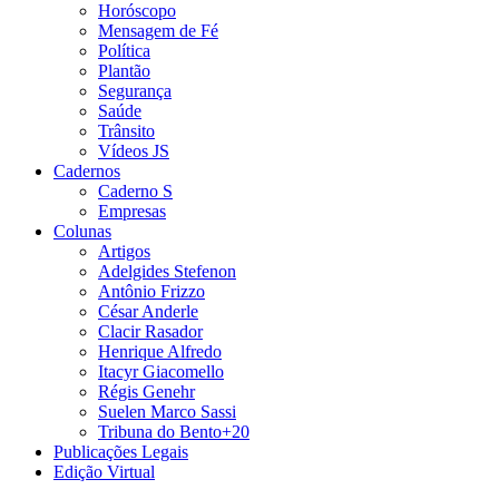
Horóscopo
Mensagem de Fé
Política
Plantão
Segurança
Saúde
Trânsito
Vídeos JS
Cadernos
Caderno S
Empresas
Colunas
Artigos
Adelgides Stefenon
Antônio Frizzo
César Anderle
Clacir Rasador
Henrique Alfredo
Itacyr Giacomello
Régis Genehr
Suelen Marco Sassi
Tribuna do Bento+20
Publicações Legais
Edição Virtual