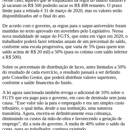
Nesse caso, aqueles que se enquadram na regra do salário mínimo e
já sacaram os R$ 500 poderão sacar os R$ 498 restantes. O prazo
limite para a retirada é 31 de março de 2020, mas os valores serão
disponibilizados até o final do ano.
De acordo com o governo, as regras para o saque-aniversário foram
mantidas no texto aprovado em novembro pelo Legislativo. Nessa
nova modalidade de saque do FGTS, que entra em vigor em 2020, o
trabalhador poderá fazer retiradas anuais de um percentual do saldo,
conforme uma escala progressiva, que varia de 5% (para quem tem
saldo acima de R$ 20 mil) a 50% (para os cotistas com saldo inferior
a R$ 500).
Sobre os percentuais de distribuição de lucro, antes limitados a 50%
do resultado de cada exercício, o resultado passará a ser definido
pelo Conselho Gestor, que poderá distribuir valores superiores,
conforme a saúde financeira do fundo.
A lei agora sancionada também revoga o adicional de 10% sobre o
FGTS que era pago para o governo, em caso de demissão sem justa
causa. “Esse valor não ia para o empregado e era um simples custo
tributário, o qual tinha, desde a sua instituição, uma natureza
transitória. Agora, encerra-se definitivamente essa cobrança,
diminuindo os custos da mão-de-obra e favorecendo a geração de
emprego”, diz a nota do governo. A multa de 40% sobre o saldo da
conta, paga ao trabalhador, continua existindo.