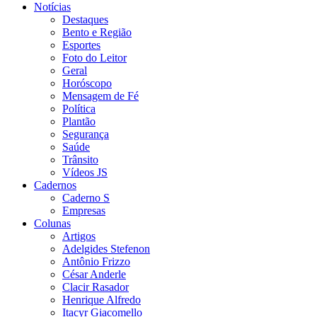
Notícias
Destaques
Bento e Região
Esportes
Foto do Leitor
Geral
Horóscopo
Mensagem de Fé
Política
Plantão
Segurança
Saúde
Trânsito
Vídeos JS
Cadernos
Caderno S
Empresas
Colunas
Artigos
Adelgides Stefenon
Antônio Frizzo
César Anderle
Clacir Rasador
Henrique Alfredo
Itacyr Giacomello