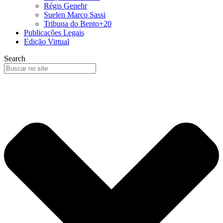
Régis Genehr
Suelen Marco Sassi
Tribuna do Bento+20
Publicações Legais
Edição Virtual
Search