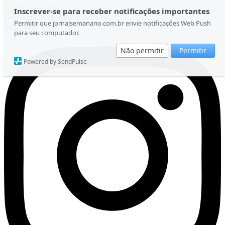
Ir para o conteúdo
Inscrever-se para receber notificações importantes
Domingo, 09 de Agosto de 2026
Permitir que jornalsemanario.com.br envie notificações Web Push
Instagram
para seu computador.
Não permitir
Permitir
Powered by SendPulse