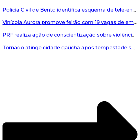
Polícia Civil de Bento identifica esquema de tele-entrega de drogas comandado de dentro de presídio...
Vinícola Aurora promove feirão com 19 vagas de emprego em Bento Gonçalves...
PRF realiza ação de conscientização sobre violência contra a mulher durante o Agosto Lilás...
Tornado atinge cidade gaúcha após tempestade severa...