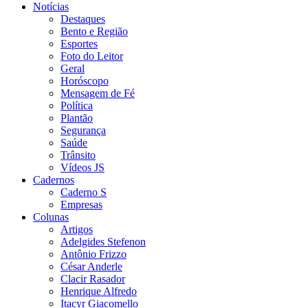
Notícias
Destaques
Bento e Região
Esportes
Foto do Leitor
Geral
Horóscopo
Mensagem de Fé
Política
Plantão
Segurança
Saúde
Trânsito
Vídeos JS
Cadernos
Caderno S
Empresas
Colunas
Artigos
Adelgides Stefenon
Antônio Frizzo
César Anderle
Clacir Rasador
Henrique Alfredo
Itacyr Giacomello