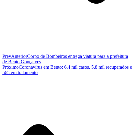
Prev
Anterior
Corpo de Bombeiros entrega viatura para a prefeitura
de Bento Gonçalves
Próximo
Coronavírus em Bento: 6,4 mil casos, 5,8 mil recuperados e
565 em tratamento