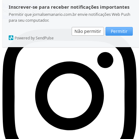
Ir para o conteúdo
Inscrever-se para receber notificações importantes
Sexta-feira, 07 de Agosto de 2026
Permitir que jornalsemanario.com.br envie notificações Web Push
Instagram
para seu computador.
Não permitir
Permitir
Powered by SendPulse