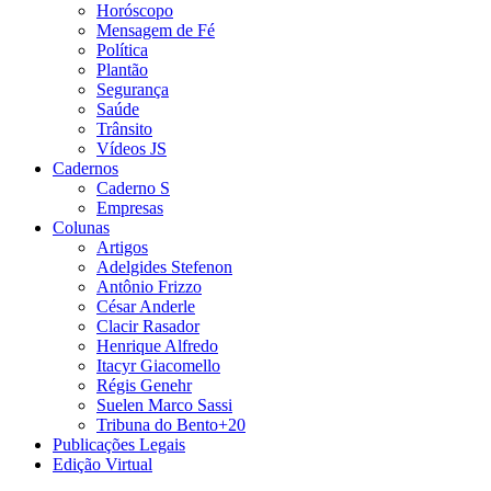
Horóscopo
Mensagem de Fé
Política
Plantão
Segurança
Saúde
Trânsito
Vídeos JS
Cadernos
Caderno S
Empresas
Colunas
Artigos
Adelgides Stefenon
Antônio Frizzo
César Anderle
Clacir Rasador
Henrique Alfredo
Itacyr Giacomello
Régis Genehr
Suelen Marco Sassi
Tribuna do Bento+20
Publicações Legais
Edição Virtual