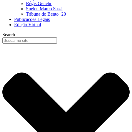
Régis Genehr
Suelen Marco Sassi
Tribuna do Bento+20
Publicações Legais
Edição Virtual
Search