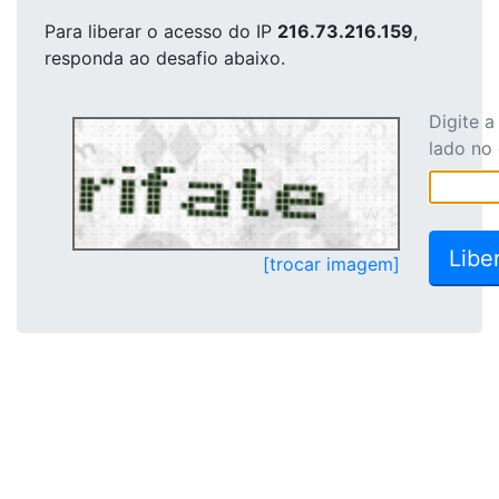
Para liberar o acesso
do IP
216.73.216.159
,
responda ao desafio abaixo.
Digite 
lado no
[trocar imagem]