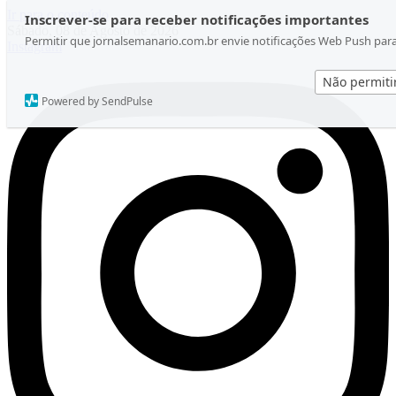
Ir para o conteúdo
Inscrever-se para receber notificações importantes
Sábado, 08 de Agosto de 2026
Permitir que jornalsemanario.com.br envie notificações Web Push par
Instagram
Não permiti
Powered by SendPulse