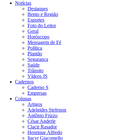
Notícias
Destaques
Bento e Região
Esportes
Foto do Leitor
Geral
Horóscopo
Mensagem de Fé
Política
Plantão
Segurança
Saúde
Trânsito
Vídeos JS
Cadernos
Caderno S
Empresas
Colunas
Artigos
Adelgides Stefenon
Antônio Frizzo
César Anderle
Clacir Rasador
Henrique Alfredo
Itacyr Giacomello