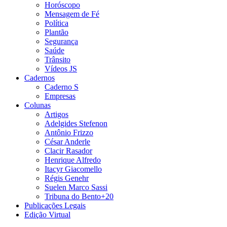
Horóscopo
Mensagem de Fé
Política
Plantão
Segurança
Saúde
Trânsito
Vídeos JS
Cadernos
Caderno S
Empresas
Colunas
Artigos
Adelgides Stefenon
Antônio Frizzo
César Anderle
Clacir Rasador
Henrique Alfredo
Itacyr Giacomello
Régis Genehr
Suelen Marco Sassi
Tribuna do Bento+20
Publicações Legais
Edição Virtual