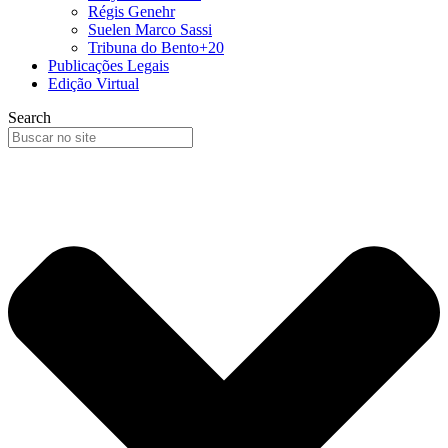
Régis Genehr
Suelen Marco Sassi
Tribuna do Bento+20
Publicações Legais
Edição Virtual
Search