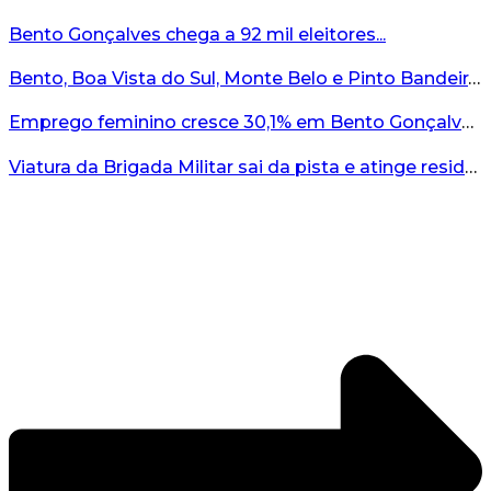
Bento Gonçalves chega a 92 mil eleitores...
Bento, Boa Vista do Sul, Monte Belo e Pinto Bandeira registram quatro casos de abigeato este ano...
Emprego feminino cresce 30,1% em Bento Gonçalves...
Viatura da Brigada Militar sai da pista e atinge residência no interior do RS...