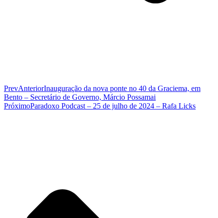
Prev
Anterior
Inauguração da nova ponte no 40 da Graciema, em
Bento – Secretário de Governo, Márcio Possamai
Próximo
Paradoxo Podcast – 25 de julho de 2024 – Rafa Licks