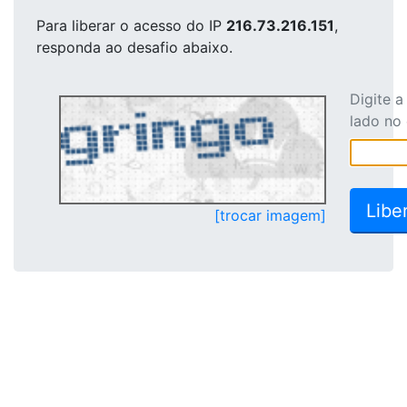
Para liberar o acesso
do IP
216.73.216.151
,
responda ao desafio abaixo.
Digite 
lado no
[trocar imagem]