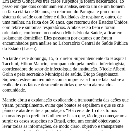
Em Bento Gonçalves três casos suspeitos já foram descartados, ao
passo em que dois continuam em analise, sendo um de um homem
na faixa etária de 60 anos, eu retornou do Paraguai e procurou o
sistema de saúde com febre e dificuldades de respirar e, outro, de
uma mulher, na faixa dos 50 anos, que retornou dos Estados Unidos,
com febre e sintomas respiratórios. Ambos estão bem e foram
orientados, conforme preconiza o Ministério da Saúde, a ficar em
isolamento domiciliar. Eles passaram por exames que foram
encaminhados para análise no Laboratório Central de Saúde Pública
do Estado (Lacen).
Na tarde deste domingo, 15, o diretor Superintendente do Hospital
Tacchini, Hilton Mancio, acompanhado pela médica infectologista,
coordenadora do setor de infectologia da instituição, Nicole Alberti
Golin e pelo secretário Municipal de saúde, Diogo Segabinazzi
Siqueira, estiveram reunidos com a imprensa a fim de falar sobre a
realidade dos fatos e desmentir notícias que vêm alarmando a
comunidade.
Mancio abriu a explanação explicando a transparência das ações que
visam, principalmente, evitar que boatos se espalhem e que se crie
pânico e alarde entre a população. “Há cerca de 15 dias fomos
chamados pelo prefeito Guilherme Pasin que, tão logo começaram a
surgir os casos suspeitos no Brasil, criou um comitê objetivando
levar todas as informações, de modo claro, objetivo e transparente