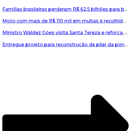
Famílias brasileiras perderam R$ 62,5 bilhões para bets em 2025, diz estudo...
Moto com mais de R$ 110 mil em multas é recolhida no interior do RS...
Ministro Waldez Góes visita Santa Tereza e reforça apoio federal à reconstrução do município...
Entregue projeto para reconstrução de pilar da ponte entre Encantado e Muçum...