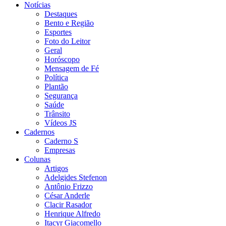
Notícias
Destaques
Bento e Região
Esportes
Foto do Leitor
Geral
Horóscopo
Mensagem de Fé
Política
Plantão
Segurança
Saúde
Trânsito
Vídeos JS
Cadernos
Caderno S
Empresas
Colunas
Artigos
Adelgides Stefenon
Antônio Frizzo
César Anderle
Clacir Rasador
Henrique Alfredo
Itacyr Giacomello