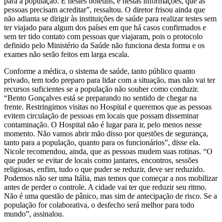
para a população. É nestes boletins, é nestas informações, que as
pessoas precisam acreditar”, ressaltou. O diretor frisou ainda que
não adianta se dirigir às instituições de saúde para realizar testes sem
ter viajado para algum dos países em que há casos confirmados e
sem ter tido contato com pessoas que viajaram, pois o protocolo
definido pelo Ministério da Saúde não funciona desta forma e os
exames não serão feitos em larga escala.
Conforme a médica, o sistema de saúde, tanto público quanto
privado, tem todo preparo para lidar com a situação, mas não vai ter
recursos suficientes se a população não souber como conduzir.
“Bento Gonçalves está se preparando no sentido de chegar na
frente. Restringimos visitas no Hospital e queremos que as pessoas
evitem circulação de pessoas em locais que possam disseminar
contaminação. O Hospital não é lugar para ir, pelo menos nesse
momento. Não vamos abrir mão disso por questões de segurança,
tanto para a população, quanto para os funcionários”, disse ela.
Nicole recomendou, ainda, que as pessoas mudem suas rotinas. “O
que puder se evitar de locais como jantares, encontros, sessões
religiosas, enfim, tudo o que puder se reduzir, deve ser reduzido.
Podemos não ser uma Itália, mas temos que começar a nos mobilizar
antes de perder o controle. A cidade vai ter que reduzir seu ritmo.
Não é uma questão de pânico, mas sim de antecipação de risco. Se a
população for colaborativa, o desfecho será melhor para todo
mundo”, assinalou.