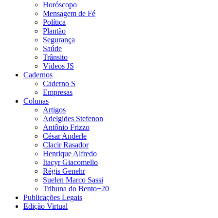
Horóscopo
Mensagem de Fé
Política
Plantão
Segurança
Saúde
Trânsito
Vídeos JS
Cadernos
Caderno S
Empresas
Colunas
Artigos
Adelgides Stefenon
Antônio Frizzo
César Anderle
Clacir Rasador
Henrique Alfredo
Itacyr Giacomello
Régis Genehr
Suelen Marco Sassi
Tribuna do Bento+20
Publicações Legais
Edição Virtual