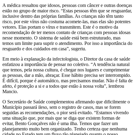
A médica ressaltou que idosos, pessoas com câncer e outras doenças
estão no grupo de maior risco. “Estas pessoas têm que se resguardar,
inclusive dentro das próprias famílias. As crianças não têm tanto
risco, por este vírus não costuma acomete-las, mas elas são potentes
vetores. Elas portam o vírus e transmitem. Este é o motivo da
recomendação de ter menos contato de crianças com pessoas idosas
nesse momento. O sistema de saúde está bem estruturado, mas
temos um limite para suprir o atendimento. Por isso a importância do
resguardo e dos cuidados em casa”, sugeriu.
Em meio à explanação da infectologista, o Diretor da casa de saúde
enfatizou a importância de pensar no coletivo. “A tendência natural
que temos, pela nossa cultura, é chegar nos lugares e cumprimentar
as pessoas, dar a mão, abraçar. Esse hábito precisa ser interrompido.
É difícil, porque é automático, mas precisamos mudar. Não é falta de
afeto, é proteção a si e a todos que estão à nossa volta”, lembrou
Mancio.
O Secretário de Saúde complementou afirmando que dificilmente o
Município passará ileso, sem o registro de casos, mas se forem
seguidas as recomendações, o pior será evitado. “Estamos vivendo
uma situação que, por mais que se diga que existem formas de
evitar, Bento Gonçalves não é uma ilha. Temos que fazer um
planejamento muito bem organizado. Tenho certeza que nenhuma
cidade no Estado tem um fluxo tão planejado quanto o nosso.