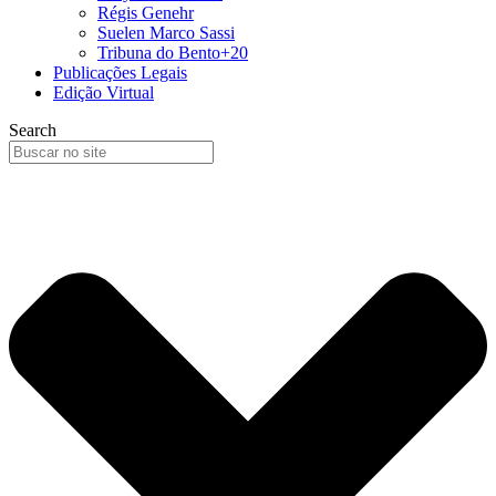
Régis Genehr
Suelen Marco Sassi
Tribuna do Bento+20
Publicações Legais
Edição Virtual
Search