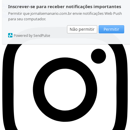
Ir para o conteúdo
Inscrever-se para receber notificações importantes
Quinta-feira, 06 de Agosto de 2026
Permitir que jornalsemanario.com.br envie notificações Web Push
Instagram
para seu computador.
Não permitir
Permitir
Powered by SendPulse