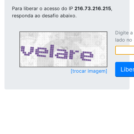
Para liberar o acesso
do IP
216.73.216.215
,
responda ao desafio abaixo.
Digite 
lado no
[trocar imagem]