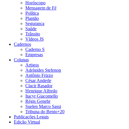
Horóscopo
Mensagem de Fé
Política
Plantão
Segurança
Saúde
Trânsito
Vídeos JS
Cadernos
Caderno S
Empresas
Colunas
Artigos
Adelgides Stefenon
Antônio Frizzo
César Anderle
Clacir Rasador
Henrique Alfredo
Itacyr Giacomello
Régis Genehr
Suelen Marco Sassi
Tribuna do Bento+20
Publicações Legais
Edição Virtual