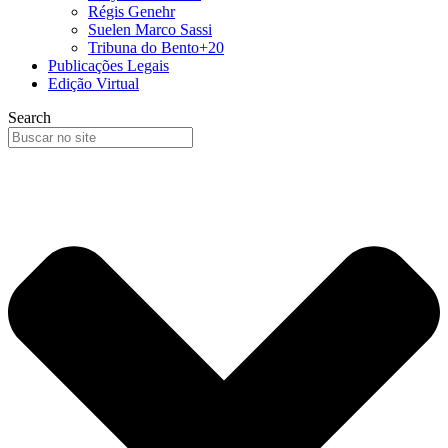
Régis Genehr
Suelen Marco Sassi
Tribuna do Bento+20
Publicações Legais
Edição Virtual
Search