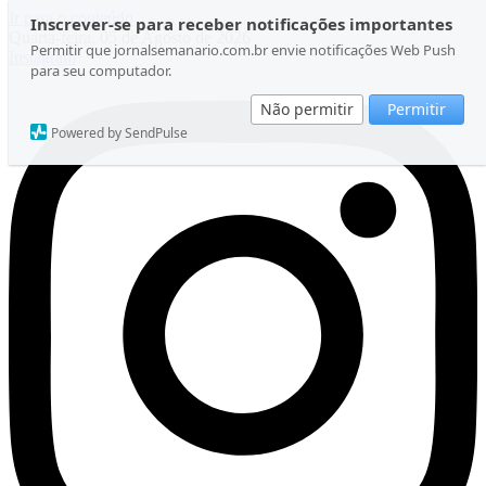
Ir para o conteúdo
Inscrever-se para receber notificações importantes
Quarta-feira, 05 de Agosto de 2026
Permitir que jornalsemanario.com.br envie notificações Web Push
Instagram
para seu computador.
Não permitir
Permitir
Powered by SendPulse