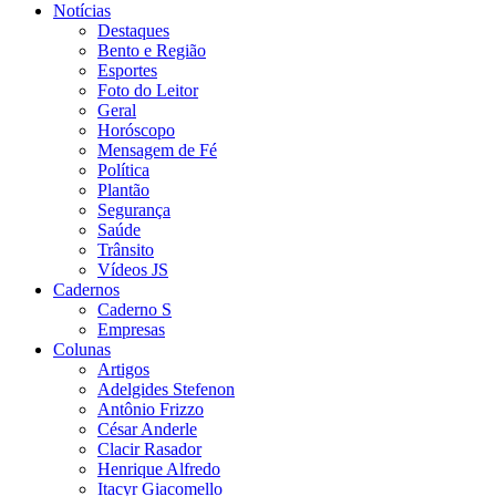
Notícias
Destaques
Bento e Região
Esportes
Foto do Leitor
Geral
Horóscopo
Mensagem de Fé
Política
Plantão
Segurança
Saúde
Trânsito
Vídeos JS
Cadernos
Caderno S
Empresas
Colunas
Artigos
Adelgides Stefenon
Antônio Frizzo
César Anderle
Clacir Rasador
Henrique Alfredo
Itacyr Giacomello