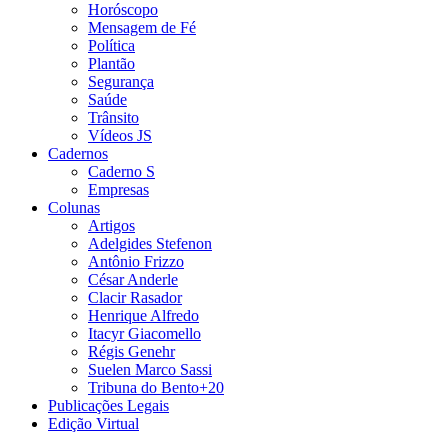
Horóscopo
Mensagem de Fé
Política
Plantão
Segurança
Saúde
Trânsito
Vídeos JS
Cadernos
Caderno S
Empresas
Colunas
Artigos
Adelgides Stefenon
Antônio Frizzo
César Anderle
Clacir Rasador
Henrique Alfredo
Itacyr Giacomello
Régis Genehr
Suelen Marco Sassi
Tribuna do Bento+20
Publicações Legais
Edição Virtual