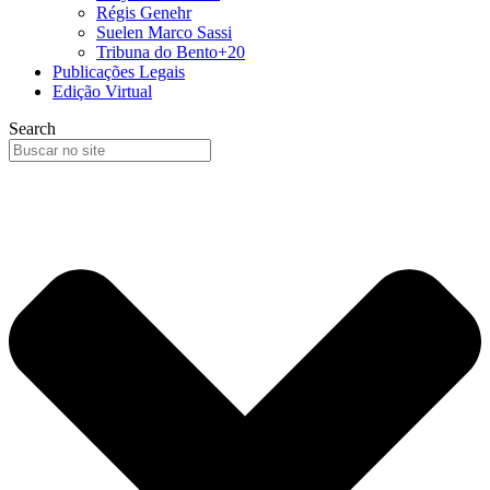
Régis Genehr
Suelen Marco Sassi
Tribuna do Bento+20
Publicações Legais
Edição Virtual
Search