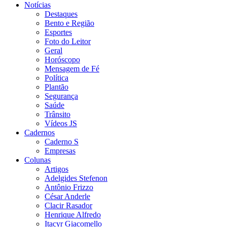
Notícias
Destaques
Bento e Região
Esportes
Foto do Leitor
Geral
Horóscopo
Mensagem de Fé
Política
Plantão
Segurança
Saúde
Trânsito
Vídeos JS
Cadernos
Caderno S
Empresas
Colunas
Artigos
Adelgides Stefenon
Antônio Frizzo
César Anderle
Clacir Rasador
Henrique Alfredo
Itacyr Giacomello