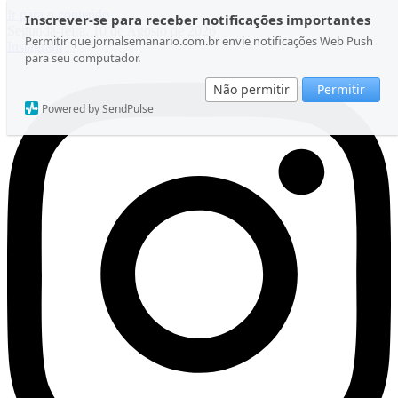
Ir para o conteúdo
Inscrever-se para receber notificações importantes
Segunda-feira, 10 de Agosto de 2026
Permitir que jornalsemanario.com.br envie notificações Web Push
Instagram
para seu computador.
Não permitir
Permitir
Powered by SendPulse