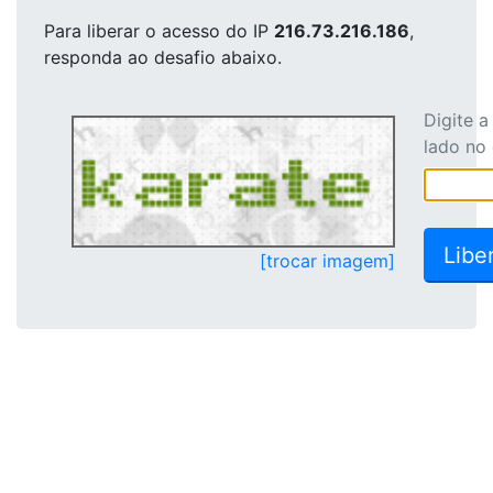
Para liberar o acesso
do IP
216.73.216.186
,
responda ao desafio abaixo.
Digite 
lado no
[trocar imagem]