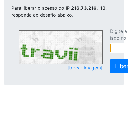
Para liberar o acesso
do IP
216.73.216.110
,
responda ao desafio abaixo.
Digite 
lado no
[trocar imagem]