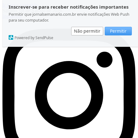
Ir para o conteúdo
Inscrever-se para receber notificações importantes
Sábado, 08 de Agosto de 2026
Permitir que jornalsemanario.com.br envie notificações Web Push
Instagram
para seu computador.
Não permitir
Permitir
Powered by SendPulse