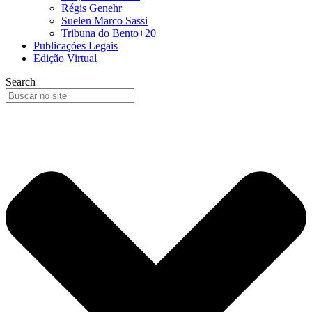
Régis Genehr
Suelen Marco Sassi
Tribuna do Bento+20
Publicações Legais
Edição Virtual
Search