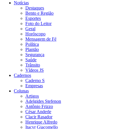
Notícias
Destaques
Bento e Região
Esportes
Foto do Leitor
Geral
Horóscopo
Mensagem de Fé
Política
Plantão
Segurança
Saúde
Trânsito
Vídeos JS
Cadernos
Caderno S
Empresas
Colunas
Artigos
Adelgides Stefenon
Antônio Frizzo
César Anderle
Clacir Rasador
Henrique Alfredo
Itacyr Giacomello