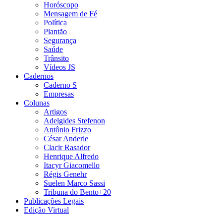
Horóscopo
Mensagem de Fé
Política
Plantão
Segurança
Saúde
Trânsito
Vídeos JS
Cadernos
Caderno S
Empresas
Colunas
Artigos
Adelgides Stefenon
Antônio Frizzo
César Anderle
Clacir Rasador
Henrique Alfredo
Itacyr Giacomello
Régis Genehr
Suelen Marco Sassi
Tribuna do Bento+20
Publicações Legais
Edição Virtual