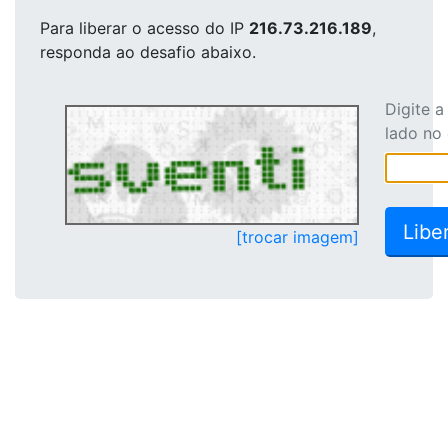
Para liberar o acesso
do IP
216.73.216.189
,
responda ao desafio abaixo.
Digite 
lado no
[trocar imagem]