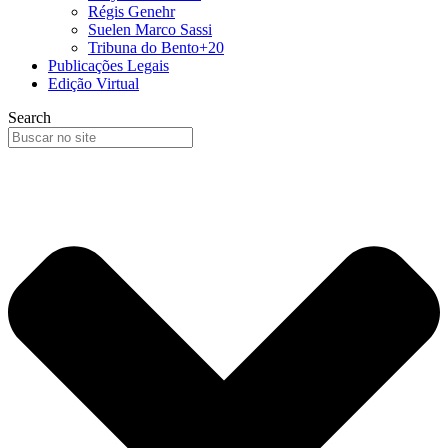
Régis Genehr
Suelen Marco Sassi
Tribuna do Bento+20
Publicações Legais
Edição Virtual
Search