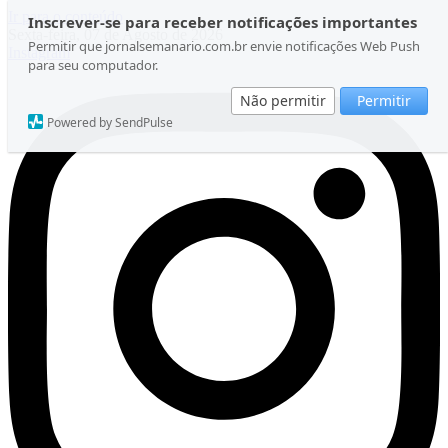
Ir para o conteúdo
Inscrever-se para receber notificações importantes
Sexta-feira, 07 de Agosto de 2026
Permitir que jornalsemanario.com.br envie notificações Web Push
Instagram
para seu computador.
Não permitir
Permitir
Powered by SendPulse