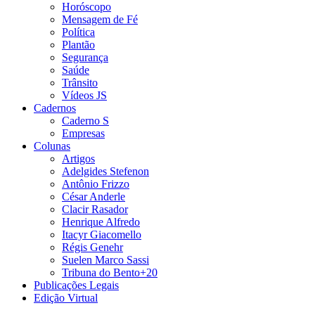
Horóscopo
Mensagem de Fé
Política
Plantão
Segurança
Saúde
Trânsito
Vídeos JS
Cadernos
Caderno S
Empresas
Colunas
Artigos
Adelgides Stefenon
Antônio Frizzo
César Anderle
Clacir Rasador
Henrique Alfredo
Itacyr Giacomello
Régis Genehr
Suelen Marco Sassi
Tribuna do Bento+20
Publicações Legais
Edição Virtual