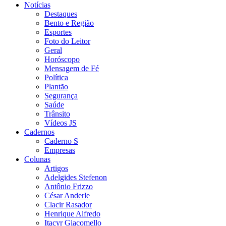
Notícias
Destaques
Bento e Região
Esportes
Foto do Leitor
Geral
Horóscopo
Mensagem de Fé
Política
Plantão
Segurança
Saúde
Trânsito
Vídeos JS
Cadernos
Caderno S
Empresas
Colunas
Artigos
Adelgides Stefenon
Antônio Frizzo
César Anderle
Clacir Rasador
Henrique Alfredo
Itacyr Giacomello