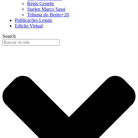
Régis Genehr
Suelen Marco Sassi
Tribuna do Bento+20
Publicações Legais
Edição Virtual
Search