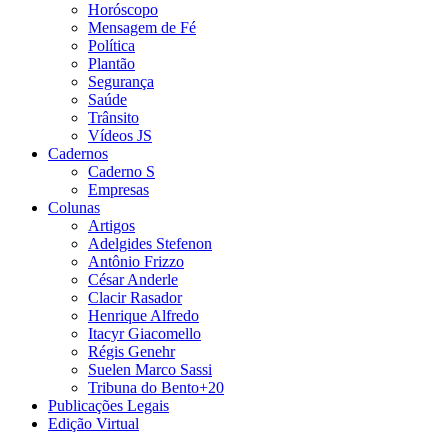
Horóscopo
Mensagem de Fé
Política
Plantão
Segurança
Saúde
Trânsito
Vídeos JS
Cadernos
Caderno S
Empresas
Colunas
Artigos
Adelgides Stefenon
Antônio Frizzo
César Anderle
Clacir Rasador
Henrique Alfredo
Itacyr Giacomello
Régis Genehr
Suelen Marco Sassi
Tribuna do Bento+20
Publicações Legais
Edição Virtual