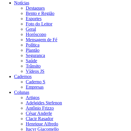
Notícias
Destaques
Bento e Região
Esportes
Foto do Leitor
Geral
Horóscopo
Mensagem de Fé
Política
Plantão
Segurança
Saúde
Trânsito
Vídeos JS
Cadernos
Caderno S
Empresas
Colunas
Artigos
Adelgides Stefenon
Antônio Frizzo
César Anderle
Clacir Rasador
Henrique Alfredo
Itacyr Giacomello