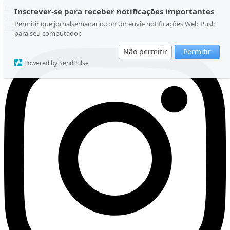
Ir para o conteúdo
Inscrever-se para receber notificações importantes
Sábado, 08 de Agosto de 2026
Permitir que jornalsemanario.com.br envie notificações Web Push
Instagram
para seu computador.
Não permitir
Permitir
Powered by SendPulse