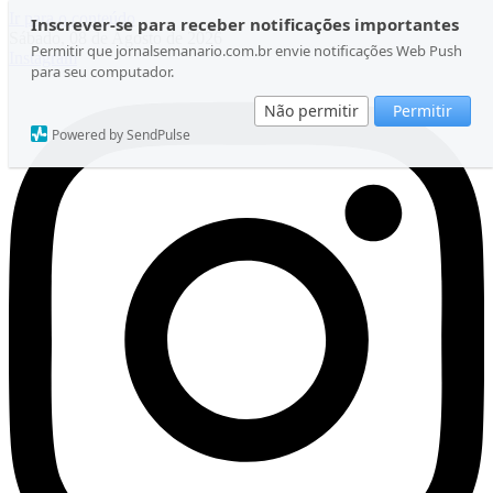
Ir para o conteúdo
Inscrever-se para receber notificações importantes
Sábado, 08 de Agosto de 2026
Permitir que jornalsemanario.com.br envie notificações Web Push
Instagram
para seu computador.
Não permitir
Permitir
Powered by SendPulse