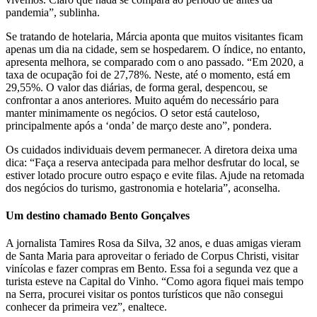
pandemia”, sublinha.
Se tratando de hotelaria, Márcia aponta que muitos visitantes ficam
apenas um dia na cidade, sem se hospedarem. O índice, no entanto,
apresenta melhora, se comparado com o ano passado. “Em 2020, a
taxa de ocupação foi de 27,78%. Neste, até o momento, está em
29,55%. O valor das diárias, de forma geral, despencou, se
confrontar a anos anteriores. Muito aquém do necessário para
manter minimamente os negócios. O setor está cauteloso,
principalmente após a ‘onda’ de março deste ano”, pondera.
Os cuidados individuais devem permanecer. A diretora deixa uma
dica: “Faça a reserva antecipada para melhor desfrutar do local, se
estiver lotado procure outro espaço e evite filas. Ajude na retomada
dos negócios do turismo, gastronomia e hotelaria”, aconselha.
Um destino chamado Bento Gonçalves
A jornalista Tamires Rosa da Silva, 32 anos, e duas amigas vieram
de Santa Maria para aproveitar o feriado de Corpus Christi, visitar
vinícolas e fazer compras em Bento. Essa foi a segunda vez que a
turista esteve na Capital do Vinho. “Como agora fiquei mais tempo
na Serra, procurei visitar os pontos turísticos que não consegui
conhecer da primeira vez”, enaltece.