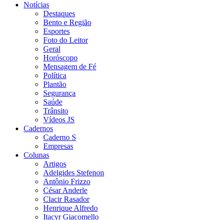
Notícias
Destaques
Bento e Região
Esportes
Foto do Leitor
Geral
Horóscopo
Mensagem de Fé
Política
Plantão
Segurança
Saúde
Trânsito
Vídeos JS
Cadernos
Caderno S
Empresas
Colunas
Artigos
Adelgides Stefenon
Antônio Frizzo
César Anderle
Clacir Rasador
Henrique Alfredo
Itacyr Giacomello