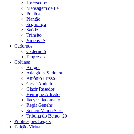
Horóscopo
Mensagem de Fé
Política
Plantão
Segurança
Saúde
Trânsito
Vídeos JS
Cadernos
Caderno S
Empresas
Colunas
Artigos
Adelgides Stefenon
Antônio Frizzo
César Anderle
Clacir Rasador
Henrique Alfredo
Itacyr Giacomello
Régis Genehr
Suelen Marco Sassi
Tribuna do Bento+20
Publicações Legais
Edição Virtual