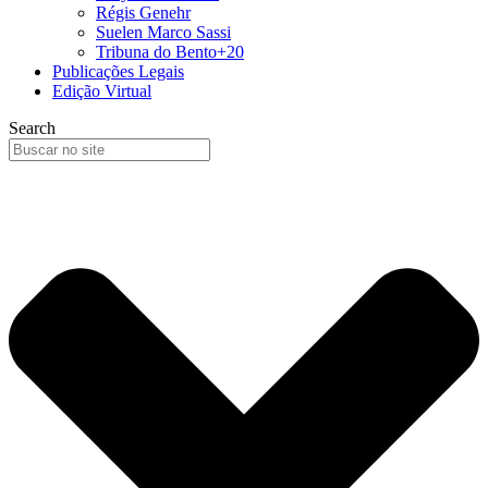
Régis Genehr
Suelen Marco Sassi
Tribuna do Bento+20
Publicações Legais
Edição Virtual
Search