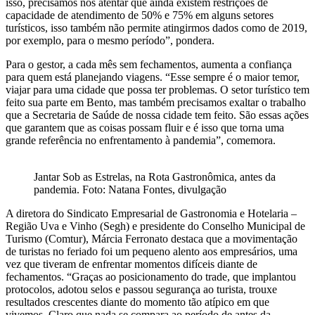
isso, precisamos nos atentar que ainda existem restrições de
capacidade de atendimento de 50% e 75% em alguns setores
turísticos, isso também não permite atingirmos dados como de 2019,
por exemplo, para o mesmo período”, pondera.
Para o gestor, a cada mês sem fechamentos, aumenta a confiança
para quem está planejando viagens. “Esse sempre é o maior temor,
viajar para uma cidade que possa ter problemas. O setor turístico tem
feito sua parte em Bento, mas também precisamos exaltar o trabalho
que a Secretaria de Saúde de nossa cidade tem feito. São essas ações
que garantem que as coisas possam fluir e é isso que torna uma
grande referência no enfrentamento à pandemia”, comemora.
Jantar Sob as Estrelas, na Rota Gastronômica, antes da
pandemia. Foto: Natana Fontes, divulgação
A diretora do Sindicato Empresarial de Gastronomia e Hotelaria –
Região Uva e Vinho (Segh) e presidente do Conselho Municipal de
Turismo (Comtur), Márcia Ferronato destaca que a movimentação
de turistas no feriado foi um pequeno alento aos empresários, uma
vez que tiveram de enfrentar momentos difíceis diante de
fechamentos. “Graças ao posicionamento do trade, que implantou
protocolos, adotou selos e passou segurança ao turista, trouxe
resultados crescentes diante do momento tão atípico em que
vivemos. Claro que nada se compara ao período de antes da