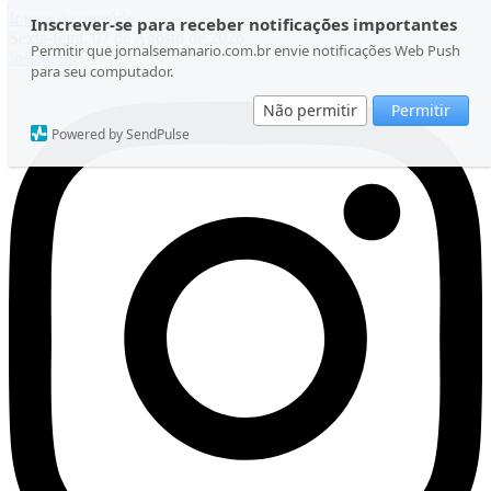
Ir para o conteúdo
Inscrever-se para receber notificações importantes
Sexta-feira, 07 de Agosto de 2026
Permitir que jornalsemanario.com.br envie notificações Web Push
Instagram
para seu computador.
Não permitir
Permitir
Powered by SendPulse