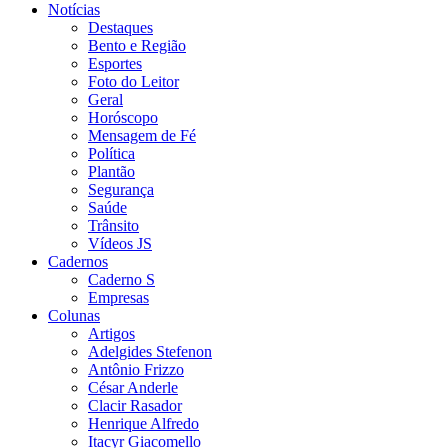
Notícias
Destaques
Bento e Região
Esportes
Foto do Leitor
Geral
Horóscopo
Mensagem de Fé
Política
Plantão
Segurança
Saúde
Trânsito
Vídeos JS
Cadernos
Caderno S
Empresas
Colunas
Artigos
Adelgides Stefenon
Antônio Frizzo
César Anderle
Clacir Rasador
Henrique Alfredo
Itacyr Giacomello