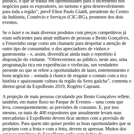
público, o que se traduz em oportunidades para o incremento nos
negócios para os expositores, no turismo e gera desenvolvimento
para toda a região”, prevê Elton Paulo Gialdi, presidente do Centro
da Indústria, Comércio e Serviços (CIC-BG), promotor dos dois
eventos.
Se o lazer e os mais diversos produtos com preços competitivos já
eram suficientes para atrair milhares de pessoas a Bento Gonçalves,
a Fenavinho surge como um chamariz para despertar a atenção de
outro tipo de consumidor, o dos apreciadores de vinhos e
gastronomia – e, assim, diversificar ainda mais o repertório à
disposição do visitante. “Ofereceremos ao público, neste ano, uma
programação rica em experiências e vivências, um verdadeiro
presente no que se refere a oportunidades de lazer, entretenimento e
bons negócios – somada à chance de resgatar o contato com a rica
história e apaixonante cultura da região da Serra gaúcha”, comenta o
diretor-geral da ExpoBento 2019, Rogério Capoani.
A projeção de mais pessoas circulando por Bento Gonçalves reflete,
também, em maior fluxo no Parque de Eventos – uma conta que
leva, consequentemente, as previsões de consumo. E, por isso
mesmo, os mais de 400 expositores que anualmente levam suas
mercadorias à ExpoBento devem ficar atentos com a provisão de
produtos. Para quem não quiser perder as boas oportunidades que se
projetam com a festa e com a feira, devem se apressar. Muitos dos