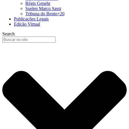
Régis Genehr
Suelen Marco Sassi
Tribuna do Bento+20
Publicações Legais
Edição Virtual
Search