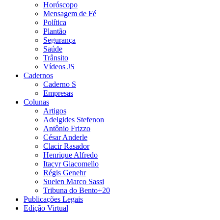
Horóscopo
Mensagem de Fé
Política
Plantão
Segurança
Saúde
Trânsito
Vídeos JS
Cadernos
Caderno S
Empresas
Colunas
Artigos
Adelgides Stefenon
Antônio Frizzo
César Anderle
Clacir Rasador
Henrique Alfredo
Itacyr Giacomello
Régis Genehr
Suelen Marco Sassi
Tribuna do Bento+20
Publicações Legais
Edição Virtual