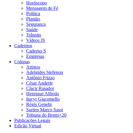
Horóscopo
Mensagem de Fé
Política
Plantão
Segurança
Saúde
Trânsito
Vídeos JS
Cadernos
Caderno S
Empresas
Colunas
Artigos
Adelgides Stefenon
Antônio Frizzo
César Anderle
Clacir Rasador
Henrique Alfredo
Itacyr Giacomello
Régis Genehr
Suelen Marco Sassi
Tribuna do Bento+20
Publicações Legais
Edição Virtual