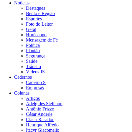
Notícias
Destaques
Bento e Região
Esportes
Foto do Leitor
Geral
Horóscopo
Mensagem de Fé
Política
Plantão
Segurança
Saúde
Trânsito
Vídeos JS
Cadernos
Caderno S
Empresas
Colunas
Artigos
Adelgides Stefenon
Antônio Frizzo
César Anderle
Clacir Rasador
Henrique Alfredo
Itacyr Giacomello