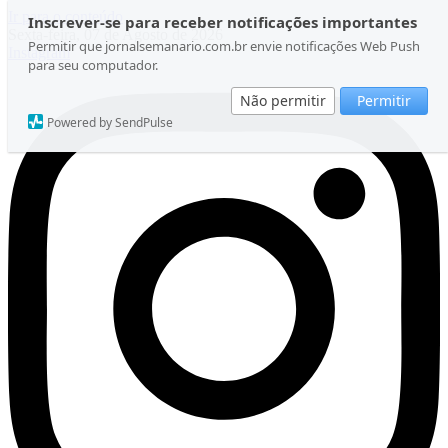
Ir para o conteúdo
Inscrever-se para receber notificações importantes
Sexta-feira, 07 de Agosto de 2026
Permitir que jornalsemanario.com.br envie notificações Web Push
Instagram
para seu computador.
Não permitir
Permitir
Powered by SendPulse