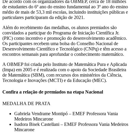
De acordo com os organizadores da OBMEP, cerca de 18 milhões
de estudantes do 6º ano do ensino fundamental ao 3º ano do ensino
médio de mais de 53,3 mil escolas, incluindo instituições públicas e
particulares participaram da edição de 2021.
Além do recebimento das medalhas, os alunos premiados são
convidados a participar do Programa de Iniciação Científica Jr.
(PIC) como incentivo e promoção do desenvolvimento acadêmico.
Os participantes recebem uma bolsa do Conselho Nacional de
Desenvolvimento Científico e Tecnológico (CNPq) e têm acesso a
encontros semanais para aprofundar o conhecimento matemático.
A OBMEP foi criada pelo Instituto de Matemática Pura e Aplicada
(Impa) em 2005 e é realizada com o apoio da Sociedade Brasileira
de Matemática (SBM), com recursos dos ministérios da Ciência,
Tecnologia e Inovações (MCTI) e da Educação (MEC).
Confira a relação de premiados na etapa Nacional
MEDALHA DE PRATA
Gabriela Vendrame Montipó – EMEF Professora Vania
Medeiros Mincarone
Isadora Bisek Castellani – EMEF Professora Vania Medeiros
Mincarone