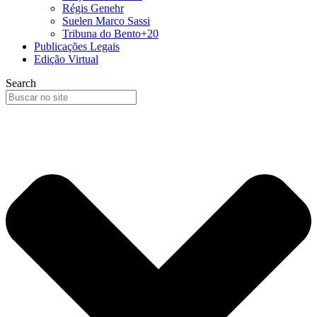
Régis Genehr
Suelen Marco Sassi
Tribuna do Bento+20
Publicações Legais
Edição Virtual
Search