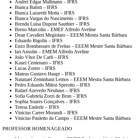
Andrei Edgar Mallmann – IFRS
Bianca Batisti – IFRS
Bianca Lazaretti Motta – IFRS
Bianca Vargas do Nascimento – IFRS
Brenda Luisa Dupont Sauthier – IFRS
Breno Marcolin – EMEF Alfredo Aveline
Dean Cavalleri Megiolaro – EEEM Mestra Santa Bárbara
Eduardo Bigolin – IFRS
Enzo Bombassaro de Freitas – EEEM Mestre Santa Bárbara
Ian Ansolin – EMEM Alfredo Aveline
João Vítor De Carli – IFRS
Kauei Centenaro – IFRS
Lucas Zorrer – IFRS
Mateus Gustavo Haupt – IFRS
Natanael Zeminhani Lemos – EEEM Mestra Santa Bárbara
Pedro Eduardo Milesi Sperotto – IFRS
Rafael Azevedo Neuhaus – IFRS
Sofia Gabriela Zorzi de Brun – IFRS
Sophia Soares Gonçalves – IFRS
Teresa Enderle – IFRS
Vinicius Carrer Morandi – IFRS
Vinicius Pauletto da Campo – EEEM Mestre Santa Bárbara
PROFESSOR HOMENAGEADO