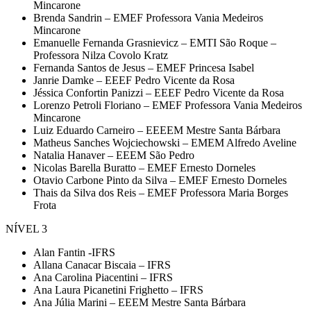
Mincarone
Brenda Sandrin – EMEF Professora Vania Medeiros
Mincarone
Emanuelle Fernanda Grasnievicz – EMTI São Roque –
Professora Nilza Covolo Kratz
Fernanda Santos de Jesus – EMEF Princesa Isabel
Janrie Damke – EEEF Pedro Vicente da Rosa
Jéssica Confortin Panizzi – EEEF Pedro Vicente da Rosa
Lorenzo Petroli Floriano – EMEF Professora Vania Medeiros
Mincarone
Luiz Eduardo Carneiro – EEEEM Mestre Santa Bárbara
Matheus Sanches Wojciechowski – EMEM Alfredo Aveline
Natalia Hanaver – EEEM São Pedro
Nicolas Barella Buratto – EMEF Ernesto Dorneles
Otavio Carbone Pinto da Silva – EMEF Ernesto Dorneles
Thais da Silva dos Reis – EMEF Professora Maria Borges
Frota
NÍVEL 3
Alan Fantin -IFRS
Allana Canacar Biscaia – IFRS
Ana Carolina Piacentini – IFRS
Ana Laura Picanetini Frighetto – IFRS
Ana Júlia Marini – EEEM Mestre Santa Bárbara