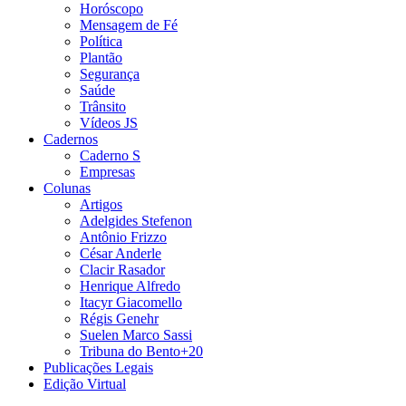
Horóscopo
Mensagem de Fé
Política
Plantão
Segurança
Saúde
Trânsito
Vídeos JS
Cadernos
Caderno S
Empresas
Colunas
Artigos
Adelgides Stefenon
Antônio Frizzo
César Anderle
Clacir Rasador
Henrique Alfredo
Itacyr Giacomello
Régis Genehr
Suelen Marco Sassi
Tribuna do Bento+20
Publicações Legais
Edição Virtual