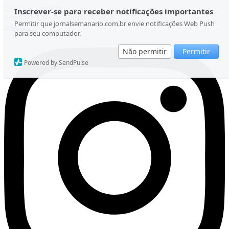
Ir para o conteúdo
Inscrever-se para receber notificações importantes
Sexta-feira, 07 de Agosto de 2026
Permitir que jornalsemanario.com.br envie notificações Web Push
Instagram
para seu computador.
Não permitir
Permitir
Powered by SendPulse