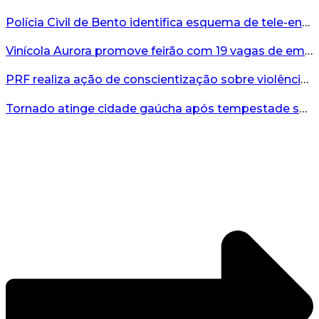
Polícia Civil de Bento identifica esquema de tele-entrega de drogas comandado de dentro de presídio...
Vinícola Aurora promove feirão com 19 vagas de emprego em Bento Gonçalves...
PRF realiza ação de conscientização sobre violência contra a mulher durante o Agosto Lilás...
Tornado atinge cidade gaúcha após tempestade severa...