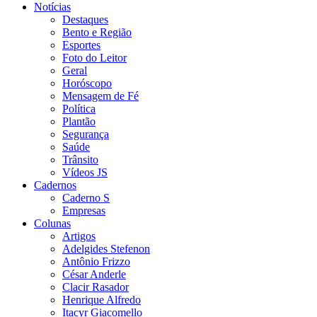
Notícias
Destaques
Bento e Região
Esportes
Foto do Leitor
Geral
Horóscopo
Mensagem de Fé
Política
Plantão
Segurança
Saúde
Trânsito
Vídeos JS
Cadernos
Caderno S
Empresas
Colunas
Artigos
Adelgides Stefenon
Antônio Frizzo
César Anderle
Clacir Rasador
Henrique Alfredo
Itacyr Giacomello