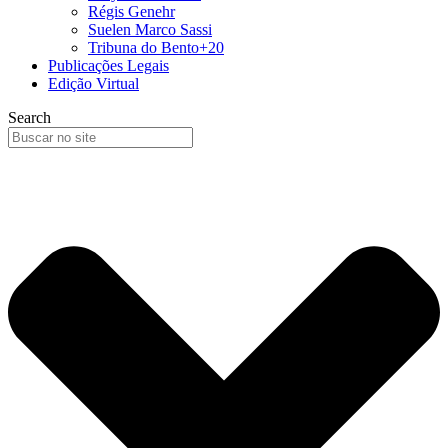
Régis Genehr
Suelen Marco Sassi
Tribuna do Bento+20
Publicações Legais
Edição Virtual
Search