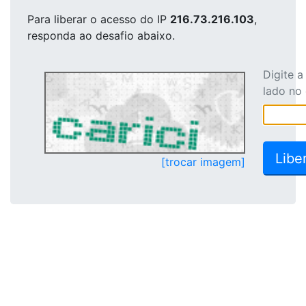
Para liberar o acesso
do IP
216.73.216.103
,
responda ao desafio abaixo.
Digite 
lado no
[trocar imagem]