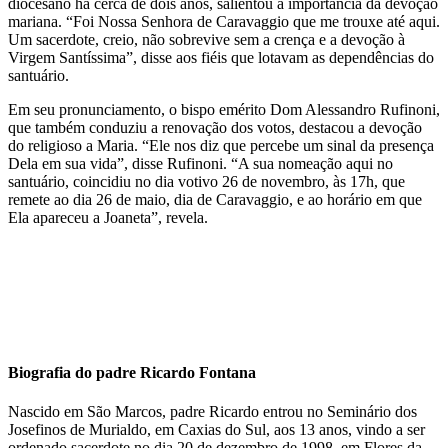
diocesano há cerca de dois anos, salientou a importância da devoção
mariana. “Foi Nossa Senhora de Caravaggio que me trouxe até aqui.
Um sacerdote, creio, não sobrevive sem a crença e a devoção à
Virgem Santíssima”, disse aos fiéis que lotavam as dependências do
santuário.
Em seu pronunciamento, o bispo emérito Dom Alessandro Rufinoni,
que também conduziu a renovação dos votos, destacou a devoção
do religioso a Maria. “Ele nos diz que percebe um sinal da presença
Dela em sua vida”, disse Rufinoni. “A sua nomeação aqui no
santuário, coincidiu no dia votivo 26 de novembro, às 17h, que
remete ao dia 26 de maio, dia de Caravaggio, e ao horário em que
Ela apareceu a Joaneta”, revela.
Biografia do padre Ricardo Fontana
Nascido em São Marcos, padre Ricardo entrou no Seminário dos
Josefinos de Murialdo, em Caxias do Sul, aos 13 anos, vindo a ser
ordenado sacerdote no dia 20 de dezembro de 1998, em Flores da