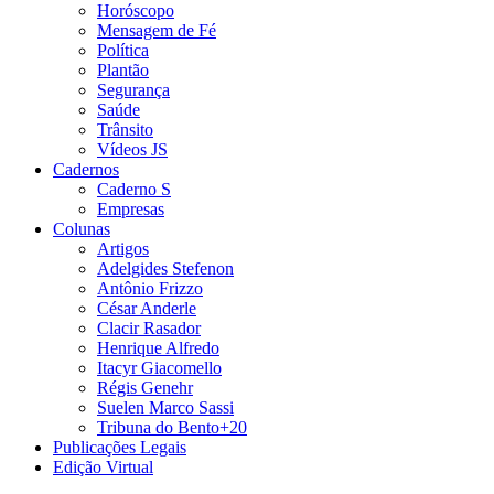
Horóscopo
Mensagem de Fé
Política
Plantão
Segurança
Saúde
Trânsito
Vídeos JS
Cadernos
Caderno S
Empresas
Colunas
Artigos
Adelgides Stefenon
Antônio Frizzo
César Anderle
Clacir Rasador
Henrique Alfredo
Itacyr Giacomello
Régis Genehr
Suelen Marco Sassi
Tribuna do Bento+20
Publicações Legais
Edição Virtual