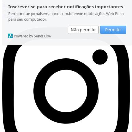
Ir para o conteúdo
Inscrever-se para receber notificações importantes
Segunda-feira, 10 de Agosto de 2026
Permitir que jornalsemanario.com.br envie notificações Web Push
Instagram
para seu computador.
Não permitir
Permitir
Powered by SendPulse