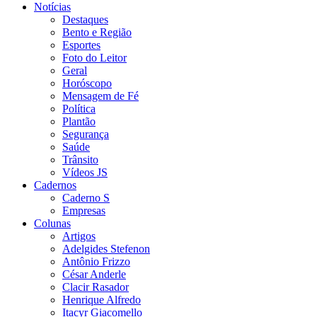
Notícias
Destaques
Bento e Região
Esportes
Foto do Leitor
Geral
Horóscopo
Mensagem de Fé
Política
Plantão
Segurança
Saúde
Trânsito
Vídeos JS
Cadernos
Caderno S
Empresas
Colunas
Artigos
Adelgides Stefenon
Antônio Frizzo
César Anderle
Clacir Rasador
Henrique Alfredo
Itacyr Giacomello