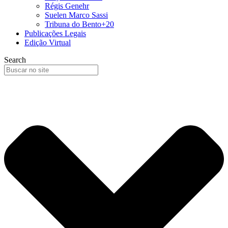
Régis Genehr
Suelen Marco Sassi
Tribuna do Bento+20
Publicações Legais
Edição Virtual
Search