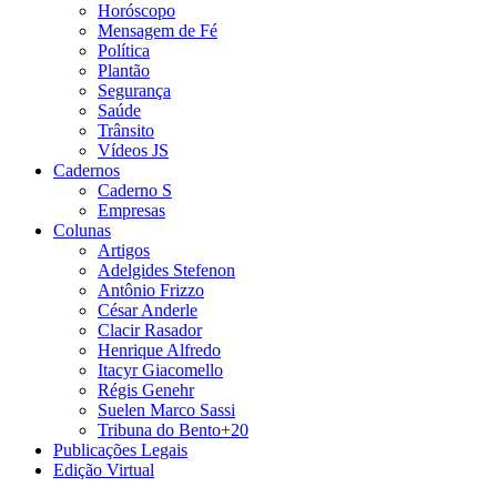
Horóscopo
Mensagem de Fé
Política
Plantão
Segurança
Saúde
Trânsito
Vídeos JS
Cadernos
Caderno S
Empresas
Colunas
Artigos
Adelgides Stefenon
Antônio Frizzo
César Anderle
Clacir Rasador
Henrique Alfredo
Itacyr Giacomello
Régis Genehr
Suelen Marco Sassi
Tribuna do Bento+20
Publicações Legais
Edição Virtual