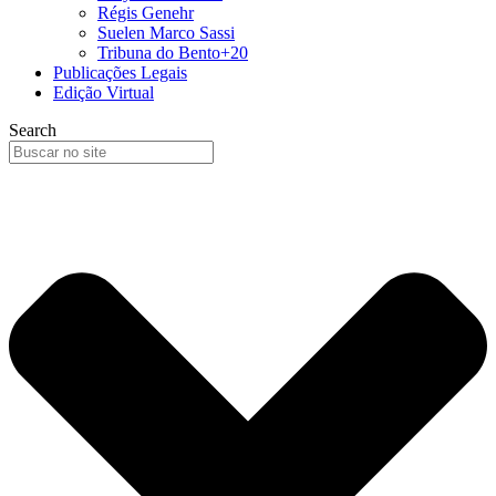
Régis Genehr
Suelen Marco Sassi
Tribuna do Bento+20
Publicações Legais
Edição Virtual
Search