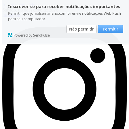
Ir para o conteúdo
Inscrever-se para receber notificações importantes
Sábado, 08 de Agosto de 2026
Permitir que jornalsemanario.com.br envie notificações Web Push
Instagram
para seu computador.
Não permitir
Permitir
Powered by SendPulse