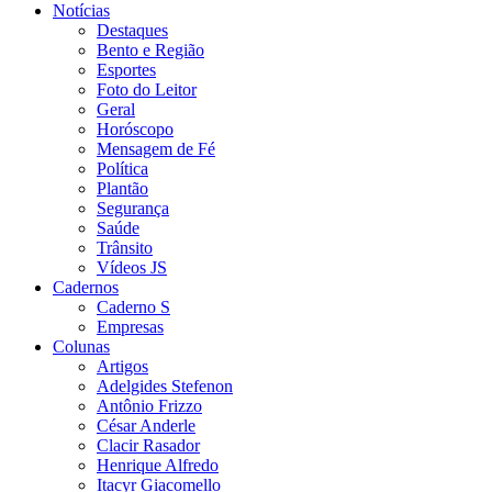
Notícias
Destaques
Bento e Região
Esportes
Foto do Leitor
Geral
Horóscopo
Mensagem de Fé
Política
Plantão
Segurança
Saúde
Trânsito
Vídeos JS
Cadernos
Caderno S
Empresas
Colunas
Artigos
Adelgides Stefenon
Antônio Frizzo
César Anderle
Clacir Rasador
Henrique Alfredo
Itacyr Giacomello