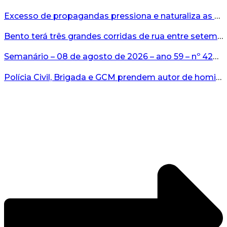
Excesso de propagandas pressiona e naturaliza as apostas...
Bento terá três grandes corridas de rua entre setembro e novembro...
Semanário – 08 de agosto de 2026 – ano 59 – nº 4265...
Polícia Civil, Brigada e GCM prendem autor de homicídio em Bento Gonçalves...