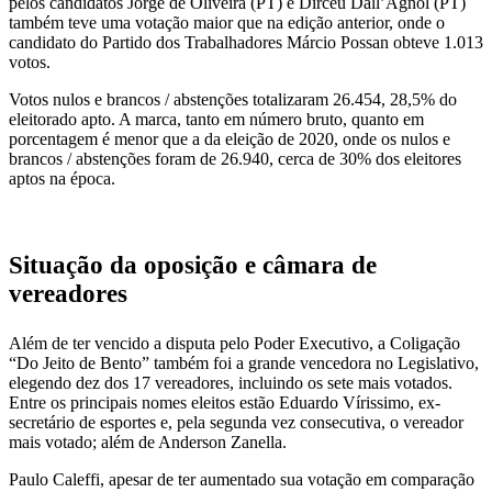
pelos candidatos Jorge de Oliveira (PT) e Dirceu Dall’Agnol (PT)
também teve uma votação maior que na edição anterior, onde o
candidato do Partido dos Trabalhadores Márcio Possan obteve 1.013
votos.
Votos nulos e brancos / abstenções totalizaram 26.454, 28,5% do
eleitorado apto. A marca, tanto em número bruto, quanto em
porcentagem é menor que a da eleição de 2020, onde os nulos e
brancos / abstenções foram de 26.940, cerca de 30% dos eleitores
aptos na época.
Situação da oposição e câmara de
vereadores
Além de ter vencido a disputa pelo Poder Executivo, a Coligação
“Do Jeito de Bento” também foi a grande vencedora no Legislativo,
elegendo dez dos 17 vereadores, incluindo os sete mais votados.
Entre os principais nomes eleitos estão Eduardo Vírissimo, ex-
secretário de esportes e, pela segunda vez consecutiva, o vereador
mais votado; além de Anderson Zanella.
Paulo Caleffi, apesar de ter aumentado sua votação em comparação