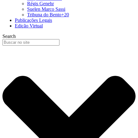
Régis Genehr
Suelen Marco Sassi
Tribuna do Bento+20
Publicações Legais
Edição Virtual
Search