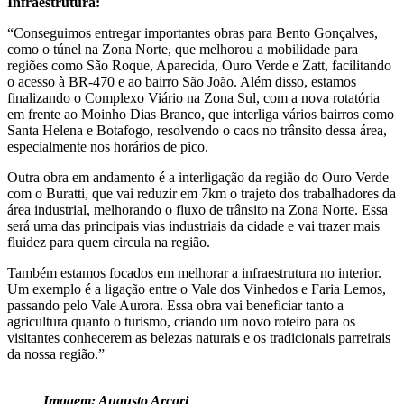
Infraestrutura:
“Conseguimos entregar importantes obras para Bento Gonçalves,
como o túnel na Zona Norte, que melhorou a mobilidade para
regiões como São Roque, Aparecida, Ouro Verde e Zatt, facilitando
o acesso à BR-470 e ao bairro São João. Além disso, estamos
finalizando o Complexo Viário na Zona Sul, com a nova rotatória
em frente ao Moinho Dias Branco, que interliga vários bairros como
Santa Helena e Botafogo, resolvendo o caos no trânsito dessa área,
especialmente nos horários de pico.
Outra obra em andamento é a interligação da região do Ouro Verde
com o Buratti, que vai reduzir em 7km o trajeto dos trabalhadores da
área industrial, melhorando o fluxo de trânsito na Zona Norte. Essa
será uma das principais vias industriais da cidade e vai trazer mais
fluidez para quem circula na região.
Também estamos focados em melhorar a infraestrutura no interior.
Um exemplo é a ligação entre o Vale dos Vinhedos e Faria Lemos,
passando pelo Vale Aurora. Essa obra vai beneficiar tanto a
agricultura quanto o turismo, criando um novo roteiro para os
visitantes conhecerem as belezas naturais e os tradicionais parreirais
da nossa região.”
Imagem: Augusto Arcari