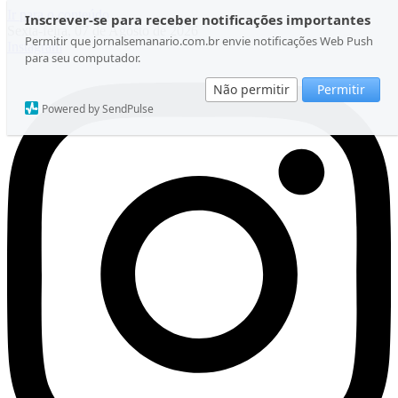
Ir para o conteúdo
Inscrever-se para receber notificações importantes
Sexta-feira, 07 de Agosto de 2026
Permitir que jornalsemanario.com.br envie notificações Web Push
Instagram
para seu computador.
Não permitir
Permitir
Powered by SendPulse