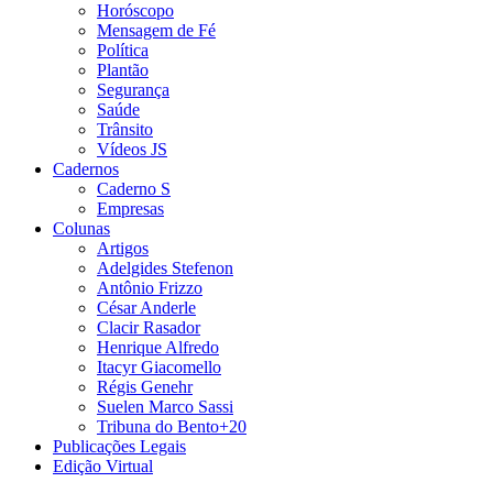
Horóscopo
Mensagem de Fé
Política
Plantão
Segurança
Saúde
Trânsito
Vídeos JS
Cadernos
Caderno S
Empresas
Colunas
Artigos
Adelgides Stefenon
Antônio Frizzo
César Anderle
Clacir Rasador
Henrique Alfredo
Itacyr Giacomello
Régis Genehr
Suelen Marco Sassi
Tribuna do Bento+20
Publicações Legais
Edição Virtual