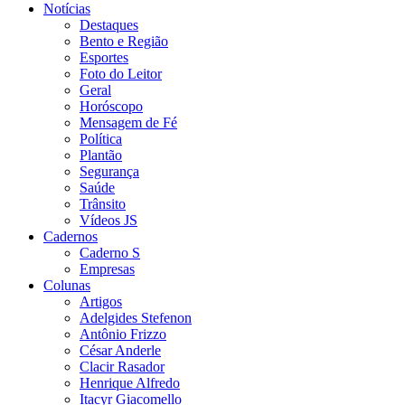
Notícias
Destaques
Bento e Região
Esportes
Foto do Leitor
Geral
Horóscopo
Mensagem de Fé
Política
Plantão
Segurança
Saúde
Trânsito
Vídeos JS
Cadernos
Caderno S
Empresas
Colunas
Artigos
Adelgides Stefenon
Antônio Frizzo
César Anderle
Clacir Rasador
Henrique Alfredo
Itacyr Giacomello