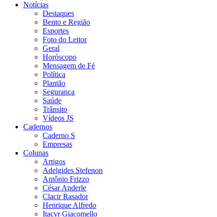
Notícias
Destaques
Bento e Região
Esportes
Foto do Leitor
Geral
Horóscopo
Mensagem de Fé
Política
Plantão
Segurança
Saúde
Trânsito
Vídeos JS
Cadernos
Caderno S
Empresas
Colunas
Artigos
Adelgides Stefenon
Antônio Frizzo
César Anderle
Clacir Rasador
Henrique Alfredo
Itacyr Giacomello