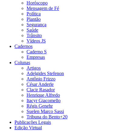
Horóscopo
Mensagem de Fé
Política
Plantão
Segurança
Saúde
Trânsito
Vídeos JS
Cadernos
Caderno S
Empresas
Colunas
Artigos
Adelgides Stefenon
Antônio Frizzo
César Anderle
Clacir Rasador
Henrique Alfredo
Itacyr Giacomello
Régis Genehr
Suelen Marco Sassi
Tribuna do Bento+20
Publicações Legais
Edição Virtual