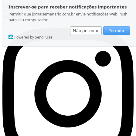
Ir para o conteúdo
Inscrever-se para receber notificações importantes
Quinta-feira, 06 de Agosto de 2026
Permitir que jornalsemanario.com.br envie notificações Web Push
Instagram
para seu computador.
Não permitir
Permitir
Powered by SendPulse