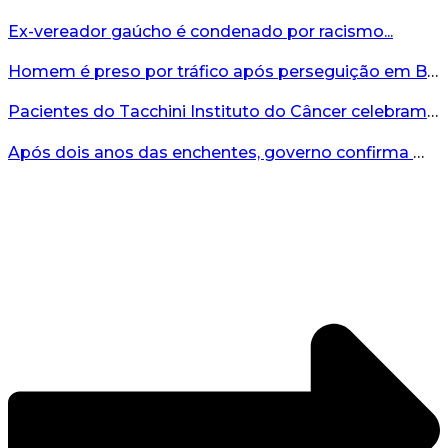
Ex-vereador gaúcho é condenado por racismo...
Homem é preso por tráfico após perseguição em Bento Gonçalves...
Pacientes do Tacchini Instituto do Câncer celebram Dia dos Pais com cuidado e relaxamento...
Após dois anos das enchentes, governo confirma mais de R$19 milhões para nova ponte no Vale do Taquari...