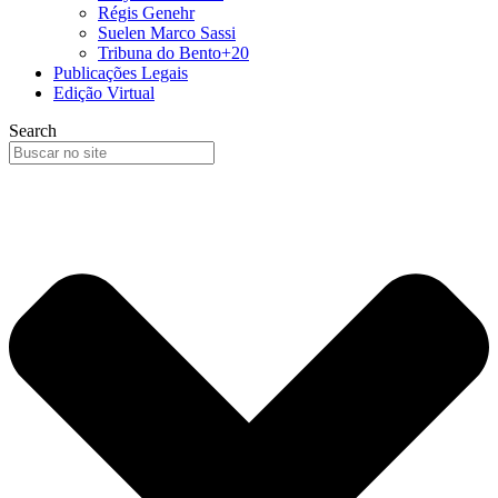
Régis Genehr
Suelen Marco Sassi
Tribuna do Bento+20
Publicações Legais
Edição Virtual
Search