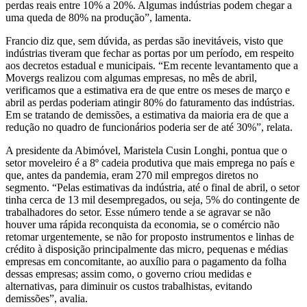
perdas reais entre 10% a 20%. Algumas indústrias podem chegar a
uma queda de 80% na produção”, lamenta.
Francio diz que, sem dúvida, as perdas são inevitáveis, visto que
indústrias tiveram que fechar as portas por um período, em respeito
aos decretos estadual e municipais. “Em recente levantamento que a
Movergs realizou com algumas empresas, no mês de abril,
verificamos que a estimativa era de que entre os meses de março e
abril as perdas poderiam atingir 80% do faturamento das indústrias.
Em se tratando de demissões, a estimativa da maioria era de que a
redução no quadro de funcionários poderia ser de até 30%”, relata.
A presidente da Abimóvel, Maristela Cusin Longhi, pontua que o
setor moveleiro é a 8º cadeia produtiva que mais emprega no país e
que, antes da pandemia, eram 270 mil empregos diretos no
segmento. “Pelas estimativas da indústria, até o final de abril, o setor
tinha cerca de 13 mil desempregados, ou seja, 5% do contingente de
trabalhadores do setor. Esse número tende a se agravar se não
houver uma rápida reconquista da economia, se o comércio não
retomar urgentemente, se não for proposto instrumentos e linhas de
crédito à disposição principalmente das micro, pequenas e médias
empresas em concomitante, ao auxílio para o pagamento da folha
dessas empresas; assim como, o governo criou medidas e
alternativas, para diminuir os custos trabalhistas, evitando
demissões”, avalia.