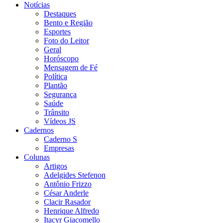
Notícias
Destaques
Bento e Região
Esportes
Foto do Leitor
Geral
Horóscopo
Mensagem de Fé
Política
Plantão
Segurança
Saúde
Trânsito
Vídeos JS
Cadernos
Caderno S
Empresas
Colunas
Artigos
Adelgides Stefenon
Antônio Frizzo
César Anderle
Clacir Rasador
Henrique Alfredo
Itacyr Giacomello