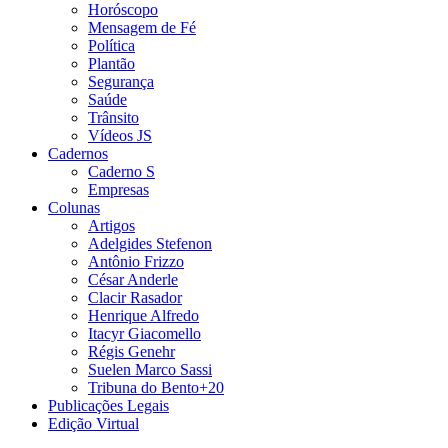
Horóscopo
Mensagem de Fé
Política
Plantão
Segurança
Saúde
Trânsito
Vídeos JS
Cadernos
Caderno S
Empresas
Colunas
Artigos
Adelgides Stefenon
Antônio Frizzo
César Anderle
Clacir Rasador
Henrique Alfredo
Itacyr Giacomello
Régis Genehr
Suelen Marco Sassi
Tribuna do Bento+20
Publicações Legais
Edição Virtual