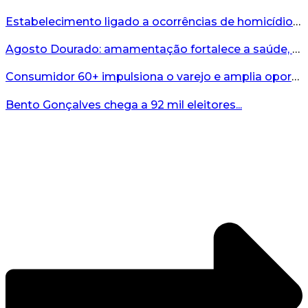
Estabelecimento ligado a ocorrências de homicídio é interditado durante fiscalização em Bento...
Agosto Dourado: amamentação fortalece a saúde, o desenvolvimento e os vínculos...
Consumidor 60+ impulsiona o varejo e amplia oportunidades para o comércio ...
Bento Gonçalves chega a 92 mil eleitores...