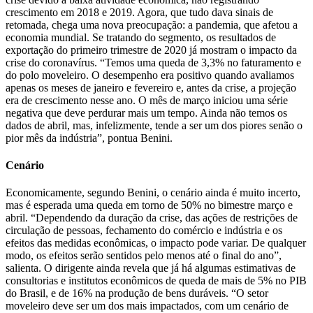
crescimento em 2018 e 2019. Agora, que tudo dava sinais de
retomada, chega uma nova preocupação: a pandemia, que afetou a
economia mundial. Se tratando do segmento, os resultados de
exportação do primeiro trimestre de 2020 já mostram o impacto da
crise do coronavírus. “Temos uma queda de 3,3% no faturamento e
do polo moveleiro. O desempenho era positivo quando avaliamos
apenas os meses de janeiro e fevereiro e, antes da crise, a projeção
era de crescimento nesse ano. O mês de março iniciou uma série
negativa que deve perdurar mais um tempo. Ainda não temos os
dados de abril, mas, infelizmente, tende a ser um dos piores senão o
pior mês da indústria”, pontua Benini.
Cenário
Economicamente, segundo Benini, o cenário ainda é muito incerto,
mas é esperada uma queda em torno de 50% no bimestre março e
abril. “Dependendo da duração da crise, das ações de restrições de
circulação de pessoas, fechamento do comércio e indústria e os
efeitos das medidas econômicas, o impacto pode variar. De qualquer
modo, os efeitos serão sentidos pelo menos até o final do ano”,
salienta. O dirigente ainda revela que já há algumas estimativas de
consultorias e institutos econômicos de queda de mais de 5% no PIB
do Brasil, e de 16% na produção de bens duráveis. “O setor
moveleiro deve ser um dos mais impactados, com um cenário de