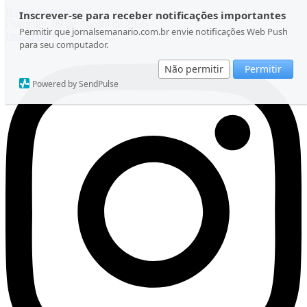
Ir para o conteúdo
Inscrever-se para receber notificações importantes
Domingo, 09 de Agosto de 2026
Permitir que jornalsemanario.com.br envie notificações Web Push
Instagram
para seu computador.
Não permitir
Permitir
Powered by SendPulse