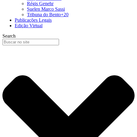
Régis Genehr
Suelen Marco Sassi
Tribuna do Bento+20
Publicações Legais
Edição Virtual
Search