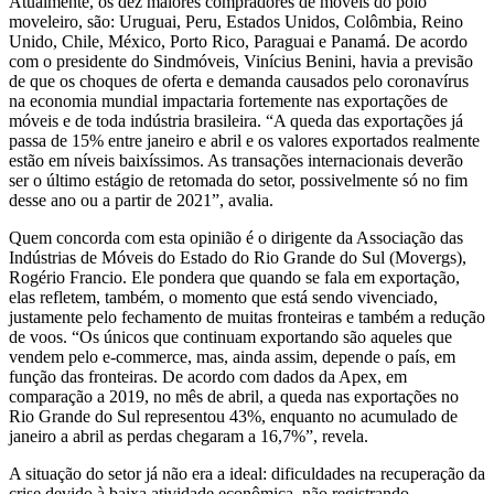
Atualmente, os dez maiores compradores de móveis do polo
moveleiro, são: Uruguai, Peru, Estados Unidos, Colômbia, Reino
Unido, Chile, México, Porto Rico, Paraguai e Panamá. De acordo
com o presidente do Sindmóveis, Vinícius Benini, havia a previsão
de que os choques de oferta e demanda causados pelo coronavírus
na economia mundial impactaria fortemente nas exportações de
móveis e de toda indústria brasileira. “A queda das exportações já
passa de 15% entre janeiro e abril e os valores exportados realmente
estão em níveis baixíssimos. As transações internacionais deverão
ser o último estágio de retomada do setor, possivelmente só no fim
desse ano ou a partir de 2021”, avalia.
Quem concorda com esta opinião é o dirigente da Associação das
Indústrias de Móveis do Estado do Rio Grande do Sul (Movergs),
Rogério Francio. Ele pondera que quando se fala em exportação,
elas refletem, também, o momento que está sendo vivenciado,
justamente pelo fechamento de muitas fronteiras e também a redução
de voos. “Os únicos que continuam exportando são aqueles que
vendem pelo e-commerce, mas, ainda assim, depende o país, em
função das fronteiras. De acordo com dados da Apex, em
comparação a 2019, no mês de abril, a queda nas exportações no
Rio Grande do Sul representou 43%, enquanto no acumulado de
janeiro a abril as perdas chegaram a 16,7%”, revela.
A situação do setor já não era a ideal: dificuldades na recuperação da
crise devido à baixa atividade econômica, não registrando