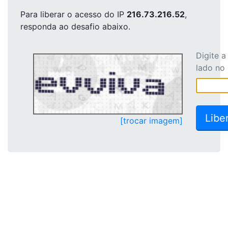
Para liberar o acesso
do IP
216.73.216.52
,
responda ao desafio abaixo.
Digite 
lado no
[trocar imagem]