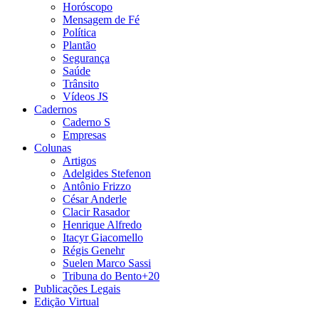
Horóscopo
Mensagem de Fé
Política
Plantão
Segurança
Saúde
Trânsito
Vídeos JS
Cadernos
Caderno S
Empresas
Colunas
Artigos
Adelgides Stefenon
Antônio Frizzo
César Anderle
Clacir Rasador
Henrique Alfredo
Itacyr Giacomello
Régis Genehr
Suelen Marco Sassi
Tribuna do Bento+20
Publicações Legais
Edição Virtual