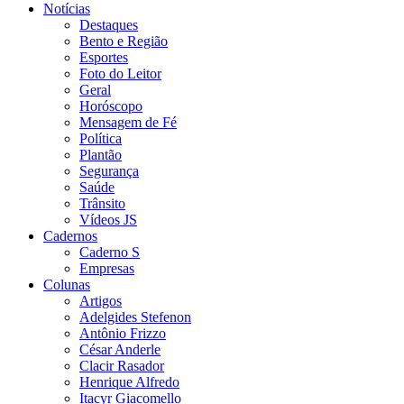
Notícias
Destaques
Bento e Região
Esportes
Foto do Leitor
Geral
Horóscopo
Mensagem de Fé
Política
Plantão
Segurança
Saúde
Trânsito
Vídeos JS
Cadernos
Caderno S
Empresas
Colunas
Artigos
Adelgides Stefenon
Antônio Frizzo
César Anderle
Clacir Rasador
Henrique Alfredo
Itacyr Giacomello