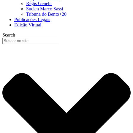
Régis Genehr
Suelen Marco Sassi
Tribuna do Bento+20
Publicações Legais
Edição Virtual
Search