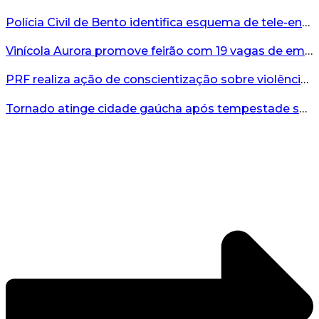
Polícia Civil de Bento identifica esquema de tele-entrega de drogas comandado de dentro de presídio...
Vinícola Aurora promove feirão com 19 vagas de emprego em Bento Gonçalves...
PRF realiza ação de conscientização sobre violência contra a mulher durante o Agosto Lilás...
Tornado atinge cidade gaúcha após tempestade severa...