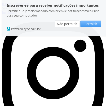
Ir para o conteúdo
Inscrever-se para receber notificações importantes
Sexta-feira, 07 de Agosto de 2026
Permitir que jornalsemanario.com.br envie notificações Web Push
Instagram
para seu computador.
Não permitir
Permitir
Powered by SendPulse