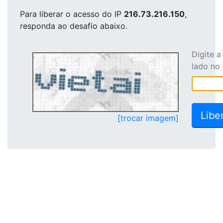
Para liberar o acesso
do IP
216.73.216.150
,
responda ao desafio abaixo.
Digite 
lado no
[trocar imagem]