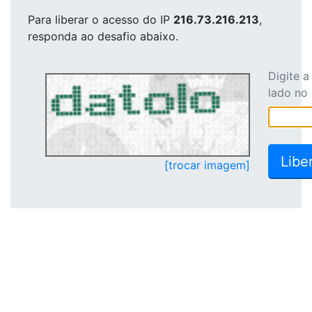
Para liberar o acesso
do IP
216.73.216.213
,
responda ao desafio abaixo.
Digite 
lado no
[trocar imagem]