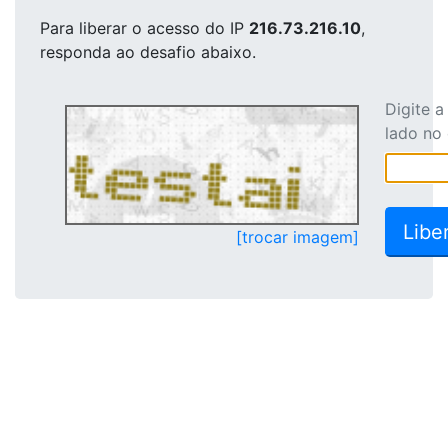
Para liberar o acesso
do IP
216.73.216.10
,
responda ao desafio abaixo.
Digite 
lado no
[trocar imagem]