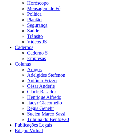
Horóscopo
Mensagem de Fé
Política
Plantão
Segurança
Saúde
Trânsito
Vídeos JS
Cadernos
Caderno S
Empresas
Colunas
Artigos
Adelgides Stefenon
Antônio Frizzo
César Anderle
Clacir Rasador
Henrique Alfredo
Itacyr Giacomello
Régis Genehr
Suelen Marco Sassi
Tribuna do Bento+20
Publicações Legais
Edição Virtual