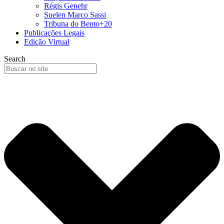
Régis Genehr
Suelen Marco Sassi
Tribuna do Bento+20
Publicações Legais
Edição Virtual
Search