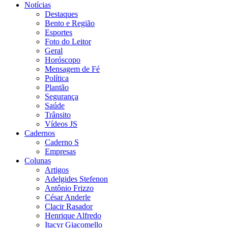
Notícias
Destaques
Bento e Região
Esportes
Foto do Leitor
Geral
Horóscopo
Mensagem de Fé
Política
Plantão
Segurança
Saúde
Trânsito
Vídeos JS
Cadernos
Caderno S
Empresas
Colunas
Artigos
Adelgides Stefenon
Antônio Frizzo
César Anderle
Clacir Rasador
Henrique Alfredo
Itacyr Giacomello