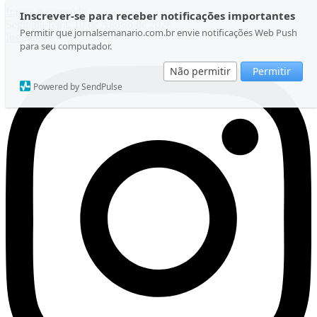
Ir para o conteúdo
Inscrever-se para receber notificações importantes
Segunda-feira, 10 de Agosto de 2026
Permitir que jornalsemanario.com.br envie notificações Web Push
Instagram
para seu computador.
Não permitir
Permitir
Powered by SendPulse