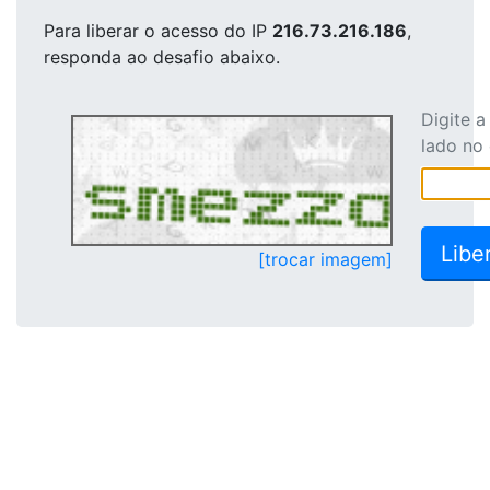
Para liberar o acesso
do IP
216.73.216.186
,
responda ao desafio abaixo.
Digite 
lado no
[trocar imagem]