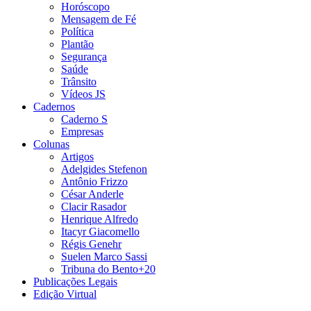
Horóscopo
Mensagem de Fé
Política
Plantão
Segurança
Saúde
Trânsito
Vídeos JS
Cadernos
Caderno S
Empresas
Colunas
Artigos
Adelgides Stefenon
Antônio Frizzo
César Anderle
Clacir Rasador
Henrique Alfredo
Itacyr Giacomello
Régis Genehr
Suelen Marco Sassi
Tribuna do Bento+20
Publicações Legais
Edição Virtual