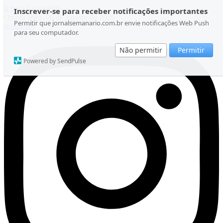
Ir para o conteúdo
Inscrever-se para receber notificações importantes
Quinta-feira, 06 de Agosto de 2026
Permitir que jornalsemanario.com.br envie notificações Web Push
Instagram
para seu computador.
Não permitir
Permitir
Powered by SendPulse