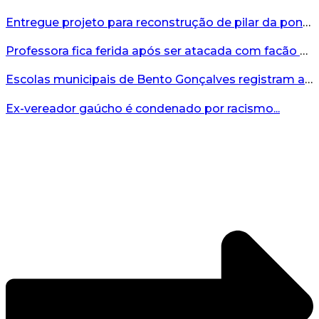
Entregue projeto para reconstrução de pilar da ponte entre Encantado e Muçum...
Professora fica ferida após ser atacada com facão por aluno no interior do RS...
Escolas municipais de Bento Gonçalves registram avanço no IDEB 2025...
Ex-vereador gaúcho é condenado por racismo...