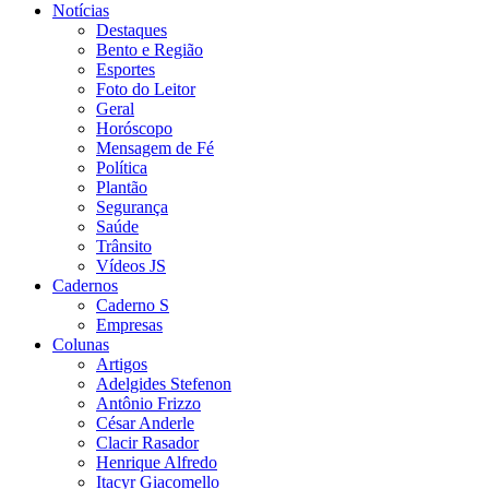
Notícias
Destaques
Bento e Região
Esportes
Foto do Leitor
Geral
Horóscopo
Mensagem de Fé
Política
Plantão
Segurança
Saúde
Trânsito
Vídeos JS
Cadernos
Caderno S
Empresas
Colunas
Artigos
Adelgides Stefenon
Antônio Frizzo
César Anderle
Clacir Rasador
Henrique Alfredo
Itacyr Giacomello