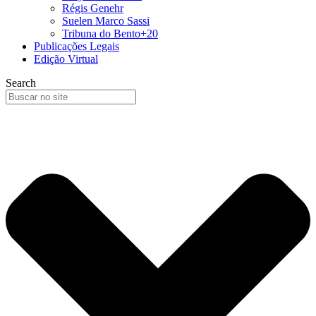
Régis Genehr
Suelen Marco Sassi
Tribuna do Bento+20
Publicações Legais
Edição Virtual
Search