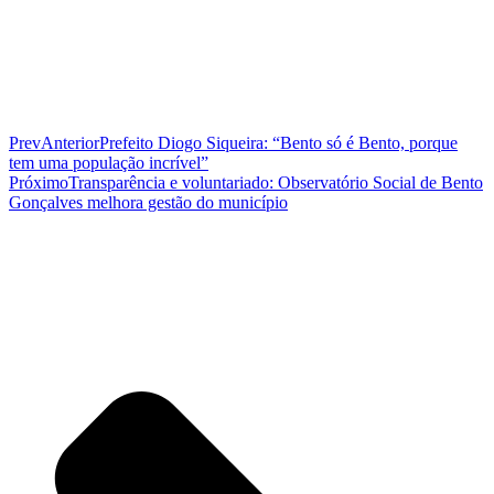
Prev
Anterior
Prefeito Diogo Siqueira: “Bento só é Bento, porque
tem uma população incrível”
Próximo
Transparência e voluntariado: Observatório Social de Bento
Gonçalves melhora gestão do município