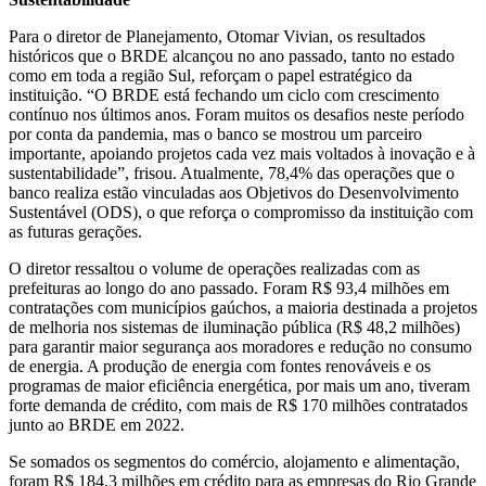
Para o diretor de Planejamento, Otomar Vivian, os resultados
históricos que o BRDE alcançou no ano passado, tanto no estado
como em toda a região Sul, reforçam o papel estratégico da
instituição. “O BRDE está fechando um ciclo com crescimento
contínuo nos últimos anos. Foram muitos os desafios neste período
por conta da pandemia, mas o banco se mostrou um parceiro
importante, apoiando projetos cada vez mais voltados à inovação e à
sustentabilidade”, frisou. Atualmente, 78,4% das operações que o
banco realiza estão vinculadas aos Objetivos do Desenvolvimento
Sustentável (ODS), o que reforça o compromisso da instituição com
as futuras gerações.
O diretor ressaltou o volume de operações realizadas com as
prefeituras ao longo do ano passado. Foram R$ 93,4 milhões em
contratações com municípios gaúchos, a maioria destinada a projetos
de melhoria nos sistemas de iluminação pública (R$ 48,2 milhões)
para garantir maior segurança aos moradores e redução no consumo
de energia. A produção de energia com fontes renováveis e os
programas de maior eficiência energética, por mais um ano, tiveram
forte demanda de crédito, com mais de R$ 170 milhões contratados
junto ao BRDE em 2022.
Se somados os segmentos do comércio, alojamento e alimentação,
foram R$ 184,3 milhões em crédito para as empresas do Rio Grande