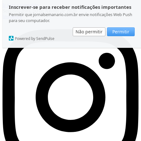
Ir para o conteúdo
Inscrever-se para receber notificações importantes
Segunda-feira, 10 de Agosto de 2026
Permitir que jornalsemanario.com.br envie notificações Web Push
Instagram
para seu computador.
Não permitir
Permitir
Powered by SendPulse