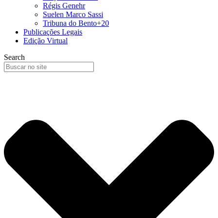
Régis Genehr
Suelen Marco Sassi
Tribuna do Bento+20
Publicações Legais
Edição Virtual
Search