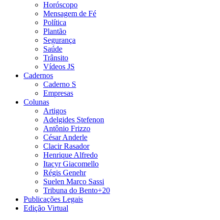
Horóscopo
Mensagem de Fé
Política
Plantão
Segurança
Saúde
Trânsito
Vídeos JS
Cadernos
Caderno S
Empresas
Colunas
Artigos
Adelgides Stefenon
Antônio Frizzo
César Anderle
Clacir Rasador
Henrique Alfredo
Itacyr Giacomello
Régis Genehr
Suelen Marco Sassi
Tribuna do Bento+20
Publicações Legais
Edição Virtual