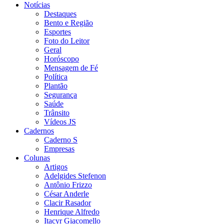
Notícias
Destaques
Bento e Região
Esportes
Foto do Leitor
Geral
Horóscopo
Mensagem de Fé
Política
Plantão
Segurança
Saúde
Trânsito
Vídeos JS
Cadernos
Caderno S
Empresas
Colunas
Artigos
Adelgides Stefenon
Antônio Frizzo
César Anderle
Clacir Rasador
Henrique Alfredo
Itacyr Giacomello