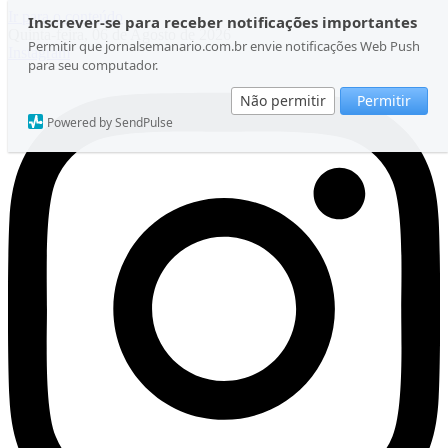
Ir para o conteúdo
Inscrever-se para receber notificações importantes
Quinta-feira, 06 de Agosto de 2026
Permitir que jornalsemanario.com.br envie notificações Web Push
Instagram
para seu computador.
Não permitir
Permitir
Powered by SendPulse