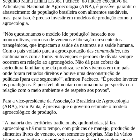
Segundo Maria Emília Lisboa Pacheco, do núcleo executivo da
Articulação Nacional de Agroecologia (ANA), é possível garantir o
abastecimento da população brasileira com alimentos saudáveis,
mas, para isso, é preciso investir em modelos de produção como a
agroecologia.
“Nós questionamos o modelo [de produção] baseado nos
monocultivos, com uso de venenos e liberação crescente dos
transgênicos, que impactam a saúde da natureza e a saúde humana.
Com o país voltado para a agroexportação das
commodities
, nós
continuamos com a fome. Subvenções e perdões de dívida sempre
ocorrem em relação ao agronegócio. Não dá para cobrar da
agricultura familiar, que ela produza, se nós vivemos em um país
onde foram retirados direitos e houve uma desconstrução de
políticas [para este segmento]”, afirmou Pacheco. “É preciso inverter
os paradigmas. É possível alimentar com uma outra perspectiva na
relação com o meio ambiente e de respeito aos povos”.
Para a vice-presidente da Associação Brasileira de Agroecologia
(ABA), Fran Paula, é preciso que o governo estimule o modelo
agroecológico de produção.
“A maioria dos territórios tradicionais, quilombolas, já faz
agroecologia há muito tempo, com práticas de manejo, produção de
alimentos livres de veneno, com sementes próprias. Mas há vários
fatores que limitam a reprodução dessas práticas [em outros locais],