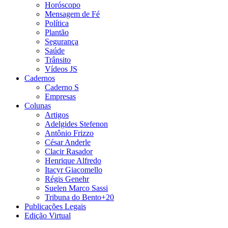
Horóscopo
Mensagem de Fé
Política
Plantão
Segurança
Saúde
Trânsito
Vídeos JS
Cadernos
Caderno S
Empresas
Colunas
Artigos
Adelgides Stefenon
Antônio Frizzo
César Anderle
Clacir Rasador
Henrique Alfredo
Itacyr Giacomello
Régis Genehr
Suelen Marco Sassi
Tribuna do Bento+20
Publicações Legais
Edição Virtual