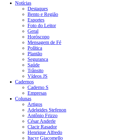
Notícias
Destaques
Bento e Região
Esportes
Foto do Leitor
Geral
Horóscopo
Mensagem de Fé
Política
Plantão
Segurança
Saúde
Trânsito
Vídeos JS
Cadernos
Caderno S
Empresas
Colunas
Artigos
Adelgides Stefenon
Antônio Frizzo
César Anderle
Clacir Rasador
Henrique Alfredo
Itacyr Giacomello