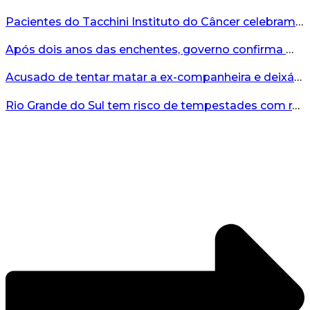
Pacientes do Tacchini Instituto do Câncer celebram Dia dos Pais com cuidado e relaxamento...
Após dois anos das enchentes, governo confirma mais de R$19 milhões para nova ponte no Vale do Taquari...
Acusado de tentar matar a ex-companheira e deixá-la paraplégica é condenado na Serra Gaúcha...
Rio Grande do Sul tem risco de tempestades com rajadas de ventos nos próximos dias...