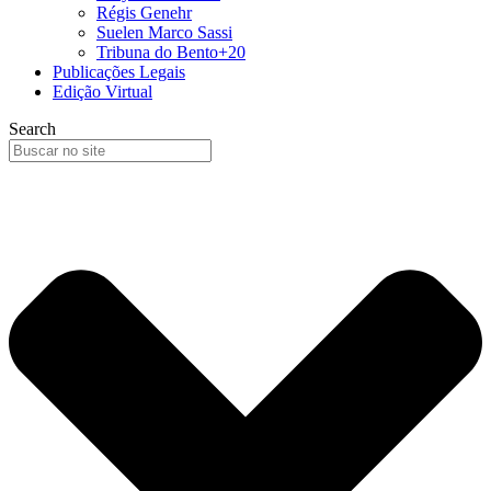
Régis Genehr
Suelen Marco Sassi
Tribuna do Bento+20
Publicações Legais
Edição Virtual
Search