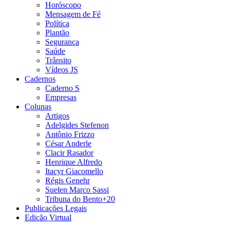
Horóscopo
Mensagem de Fé
Política
Plantão
Segurança
Saúde
Trânsito
Vídeos JS
Cadernos
Caderno S
Empresas
Colunas
Artigos
Adelgides Stefenon
Antônio Frizzo
César Anderle
Clacir Rasador
Henrique Alfredo
Itacyr Giacomello
Régis Genehr
Suelen Marco Sassi
Tribuna do Bento+20
Publicações Legais
Edição Virtual