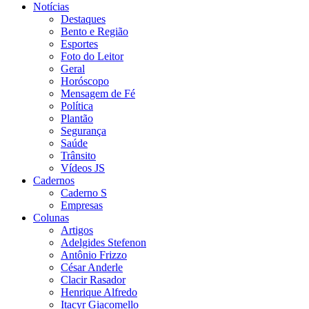
Notícias
Destaques
Bento e Região
Esportes
Foto do Leitor
Geral
Horóscopo
Mensagem de Fé
Política
Plantão
Segurança
Saúde
Trânsito
Vídeos JS
Cadernos
Caderno S
Empresas
Colunas
Artigos
Adelgides Stefenon
Antônio Frizzo
César Anderle
Clacir Rasador
Henrique Alfredo
Itacyr Giacomello