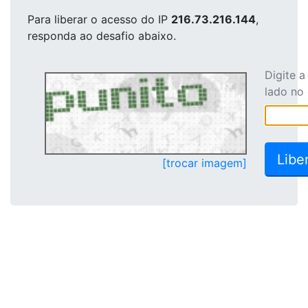
Para liberar o acesso
do IP
216.73.216.144
,
responda ao desafio abaixo.
Digite 
lado no
[trocar imagem]