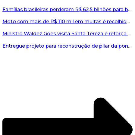
Famílias brasileiras perderam R$ 62,5 bilhões para bets em 2025, diz estudo...
Moto com mais de R$ 110 mil em multas é recolhida no interior do RS...
Ministro Waldez Góes visita Santa Tereza e reforça apoio federal à reconstrução do município...
Entregue projeto para reconstrução de pilar da ponte entre Encantado e Muçum...