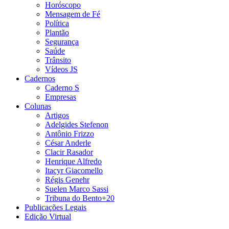
Horóscopo
Mensagem de Fé
Política
Plantão
Segurança
Saúde
Trânsito
Vídeos JS
Cadernos
Caderno S
Empresas
Colunas
Artigos
Adelgides Stefenon
Antônio Frizzo
César Anderle
Clacir Rasador
Henrique Alfredo
Itacyr Giacomello
Régis Genehr
Suelen Marco Sassi
Tribuna do Bento+20
Publicações Legais
Edição Virtual