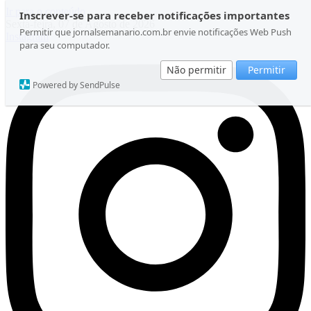
Ir para o conteúdo
Inscrever-se para receber notificações importantes
Sexta-feira, 07 de Agosto de 2026
Permitir que jornalsemanario.com.br envie notificações Web Push
Instagram
para seu computador.
Não permitir
Permitir
Powered by SendPulse