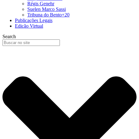
Régis Genehr
Suelen Marco Sassi
Tribuna do Bento+20
Publicações Legais
Edição Virtual
Search