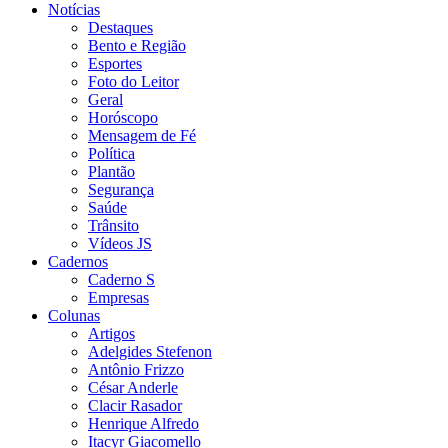
Notícias
Destaques
Bento e Região
Esportes
Foto do Leitor
Geral
Horóscopo
Mensagem de Fé
Política
Plantão
Segurança
Saúde
Trânsito
Vídeos JS
Cadernos
Caderno S
Empresas
Colunas
Artigos
Adelgides Stefenon
Antônio Frizzo
César Anderle
Clacir Rasador
Henrique Alfredo
Itacyr Giacomello