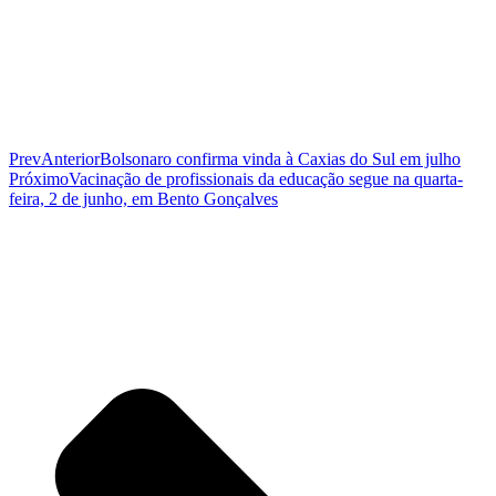
Prev
Anterior
Bolsonaro confirma vinda à Caxias do Sul em julho
Próximo
Vacinação de profissionais da educação segue na quarta-
feira, 2 de junho, em Bento Gonçalves