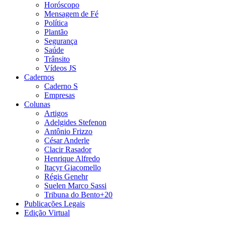
Horóscopo
Mensagem de Fé
Política
Plantão
Segurança
Saúde
Trânsito
Vídeos JS
Cadernos
Caderno S
Empresas
Colunas
Artigos
Adelgides Stefenon
Antônio Frizzo
César Anderle
Clacir Rasador
Henrique Alfredo
Itacyr Giacomello
Régis Genehr
Suelen Marco Sassi
Tribuna do Bento+20
Publicações Legais
Edição Virtual