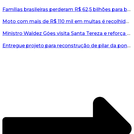
Famílias brasileiras perderam R$ 62,5 bilhões para bets em 2025, diz estudo...
Moto com mais de R$ 110 mil em multas é recolhida no interior do RS...
Ministro Waldez Góes visita Santa Tereza e reforça apoio federal à reconstrução do município...
Entregue projeto para reconstrução de pilar da ponte entre Encantado e Muçum...