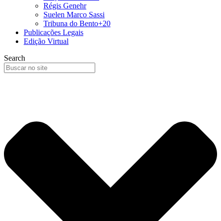
Régis Genehr
Suelen Marco Sassi
Tribuna do Bento+20
Publicações Legais
Edição Virtual
Search