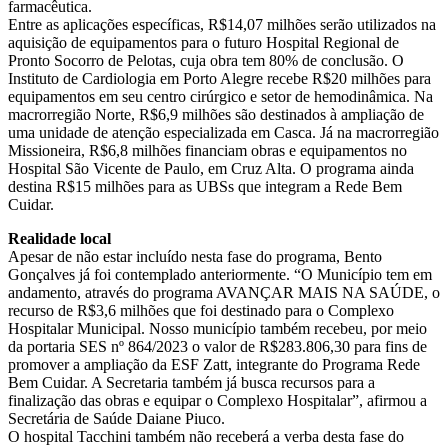
farmacêutica.
Entre as aplicações específicas, R$14,07 milhões serão utilizados na
aquisição de equipamentos para o futuro Hospital Regional de
Pronto Socorro de Pelotas, cuja obra tem 80% de conclusão. O
Instituto de Cardiologia em Porto Alegre recebe R$20 milhões para
equipamentos em seu centro cirúrgico e setor de hemodinâmica. Na
macrorregião Norte, R$6,9 milhões são destinados à ampliação de
uma unidade de atenção especializada em Casca. Já na macrorregião
Missioneira, R$6,8 milhões financiam obras e equipamentos no
Hospital São Vicente de Paulo, em Cruz Alta. O programa ainda
destina R$15 milhões para as UBSs que integram a Rede Bem
Cuidar.
Realidade local
Apesar de não estar incluído nesta fase do programa, Bento
Gonçalves já foi contemplado anteriormente. “O Município tem em
andamento, através do programa AVANÇAR MAIS NA SAÚDE, o
recurso de R$3,6 milhões que foi destinado para o Complexo
Hospitalar Municipal. Nosso município também recebeu, por meio
da portaria SES nº 864/2023 o valor de R$283.806,30 para fins de
promover a ampliação da ESF Zatt, integrante do Programa Rede
Bem Cuidar. A Secretaria também já busca recursos para a
finalização das obras e equipar o Complexo Hospitalar”, afirmou a
Secretária de Saúde Daiane Piuco.
O hospital Tacchini também não receberá a verba desta fase do