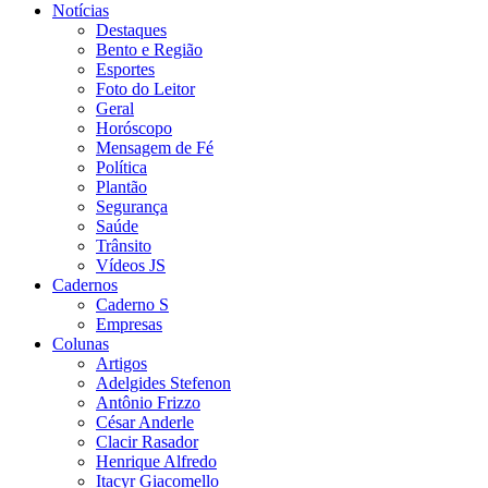
Notícias
Destaques
Bento e Região
Esportes
Foto do Leitor
Geral
Horóscopo
Mensagem de Fé
Política
Plantão
Segurança
Saúde
Trânsito
Vídeos JS
Cadernos
Caderno S
Empresas
Colunas
Artigos
Adelgides Stefenon
Antônio Frizzo
César Anderle
Clacir Rasador
Henrique Alfredo
Itacyr Giacomello