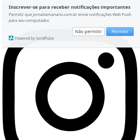
Ir para o conteúdo
Inscrever-se para receber notificações importantes
Quinta-feira, 06 de Agosto de 2026
Permitir que jornalsemanario.com.br envie notificações Web Push
Instagram
para seu computador.
Não permitir
Permitir
Powered by SendPulse