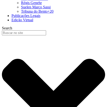
Régis Genehr
Suelen Marco Sassi
Tribuna do Bento+20
Publicações Legais
Edição Virtual
Search