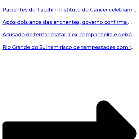
Pacientes do Tacchini Instituto do Câncer celebram Dia dos Pais com cuidado e relaxamento...
Após dois anos das enchentes, governo confirma mais de R$19 milhões para nova ponte no Vale do Taquari...
Acusado de tentar matar a ex-companheira e deixá-la paraplégica é condenado na Serra Gaúcha...
Rio Grande do Sul tem risco de tempestades com rajadas de ventos nos próximos dias...