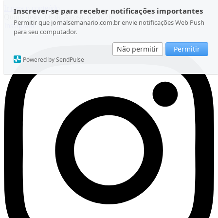
Ir para o conteúdo
Inscrever-se para receber notificações importantes
Quinta-feira, 06 de Agosto de 2026
Permitir que jornalsemanario.com.br envie notificações Web Push
Instagram
para seu computador.
Não permitir
Permitir
Powered by SendPulse