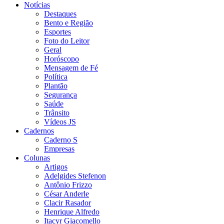
Notícias
Destaques
Bento e Região
Esportes
Foto do Leitor
Geral
Horóscopo
Mensagem de Fé
Política
Plantão
Segurança
Saúde
Trânsito
Vídeos JS
Cadernos
Caderno S
Empresas
Colunas
Artigos
Adelgides Stefenon
Antônio Frizzo
César Anderle
Clacir Rasador
Henrique Alfredo
Itacyr Giacomello