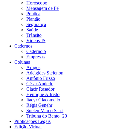
Horóscopo
Mensagem de Fé
Política
Plantão
Segurança
Saúde
Trânsito
Vídeos JS
Cadernos
Caderno S
Empresas
Colunas
Artigos
Adelgides Stefenon
Antônio Frizzo
César Anderle
Clacir Rasador
Henrique Alfredo
Itacyr Giacomello
Régis Genehr
Suelen Marco Sassi
Tribuna do Bento+20
Publicações Legais
Edição Virtual