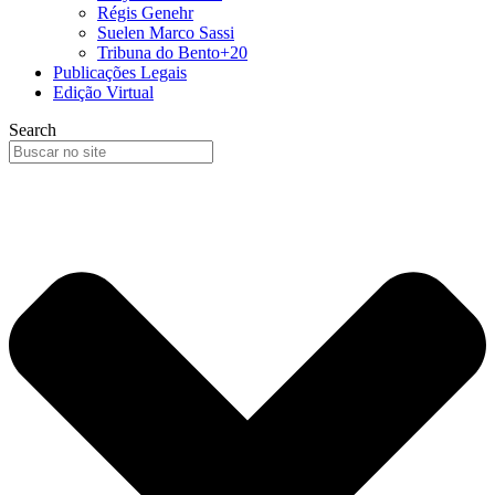
Régis Genehr
Suelen Marco Sassi
Tribuna do Bento+20
Publicações Legais
Edição Virtual
Search