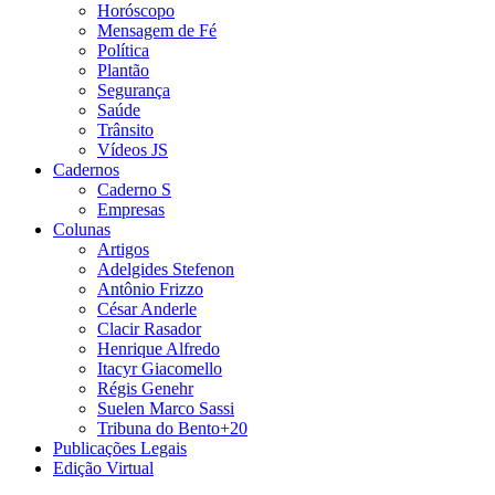
Horóscopo
Mensagem de Fé
Política
Plantão
Segurança
Saúde
Trânsito
Vídeos JS
Cadernos
Caderno S
Empresas
Colunas
Artigos
Adelgides Stefenon
Antônio Frizzo
César Anderle
Clacir Rasador
Henrique Alfredo
Itacyr Giacomello
Régis Genehr
Suelen Marco Sassi
Tribuna do Bento+20
Publicações Legais
Edição Virtual