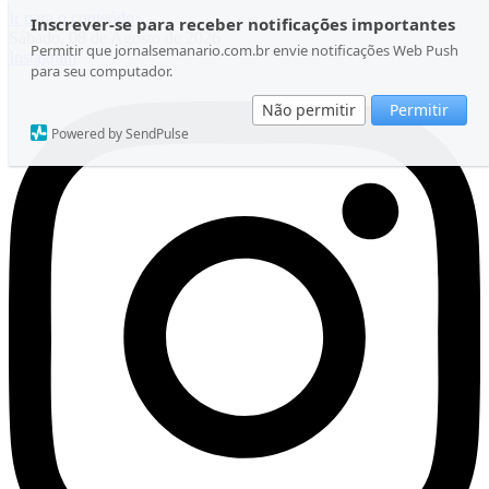
Ir para o conteúdo
Inscrever-se para receber notificações importantes
Sábado, 08 de Agosto de 2026
Permitir que jornalsemanario.com.br envie notificações Web Push
Instagram
para seu computador.
Não permitir
Permitir
Powered by SendPulse