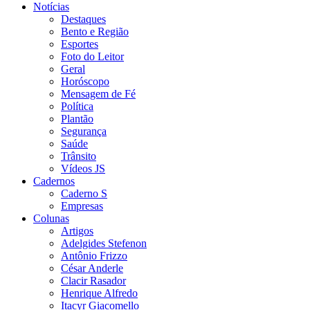
Notícias
Destaques
Bento e Região
Esportes
Foto do Leitor
Geral
Horóscopo
Mensagem de Fé
Política
Plantão
Segurança
Saúde
Trânsito
Vídeos JS
Cadernos
Caderno S
Empresas
Colunas
Artigos
Adelgides Stefenon
Antônio Frizzo
César Anderle
Clacir Rasador
Henrique Alfredo
Itacyr Giacomello